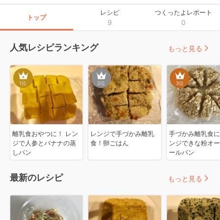
レシピ
つくったよレポート
トップ
9
0
人気レシピランキング
もっと見る
1
位
2
位
3
位
離乳食おやつに！ レン
レンジで手づかみ離乳
手づかみ離乳食
ジで人参とバナナの蒸
食！卵ごはん
ンジできな粉オー
しパン
ールパン
最新のレシピ
もっと見る