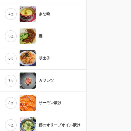
きな粉
4
位
麺
5
位
明太子
6
位
カツレツ
7
位
サーモン漬け
8
位
鯖のオリーブオイル漬け
9
位