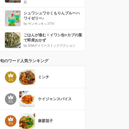
員
シュワシュワ☆くもりんブルーハ
ワイゼリー♪
by サンサンキッズTV
ごはんが進む！イワシ缶×カブの葉
で即席おかず
by DSAデイリーストックアクション
旬のワード人気ランキング
ミンチ
1
位
ケイジャンスパイス
2
位
麻婆茄子
3
位