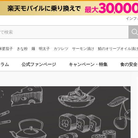
インフ
麻婆茄子
きな粉
麺
明太子
カツレツ
サーモン漬け
鯖のオリーブオイル漬
コラム
公式ファンページ
キャンペーン・特集
食の安全