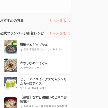
おすすめの特集
もっと見る
公式ファンページ新着レシピ
もっと見る
簡単サムギョプサル
by 北海道別海町（べつかいちょう）
冷やしなめこうどん
by テーブルマーク
ゼリーアイスミックスで★シャリ
ぷる一口アイス
by HOME MADE cake
【減塩】なすと絹揚げのピリ辛お
味噌汁
by 食改さん from 青森県食生活改善推進