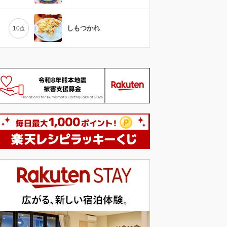
しもつかれ
10
位