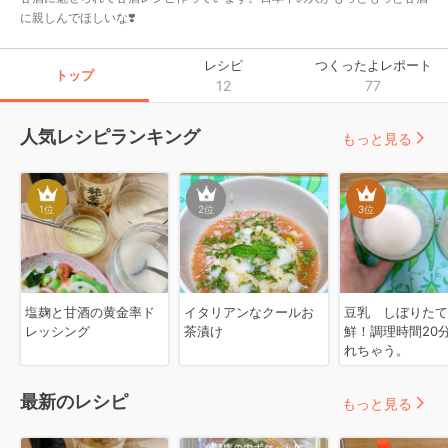
に親しんでほしいな❣️
レシピ
つくったよレポート
トップ
12
77
人気レシピランキング
もっと見る
1
位
2
位
3
位
塩麹と甘酒の黄金率ド
イタリアンなクールお
豆乳 しぼりたて
レッシング
茶漬け
鮮！調理時間20
れちゃう。
最新のレシピ
もっと見る