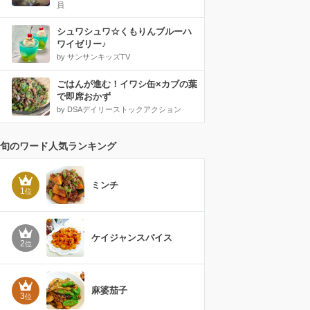
員
シュワシュワ☆くもりんブルーハ
ワイゼリー♪
by サンサンキッズTV
ごはんが進む！イワシ缶×カブの葉
で即席おかず
by DSAデイリーストックアクション
旬のワード人気ランキング
ミンチ
1
位
ケイジャンスパイス
2
位
麻婆茄子
3
位