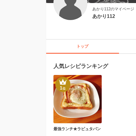
あかり112のマイページ
あかり112
トップ
人気レシピランキング
1
位
最強ランチ★ラピュタパン