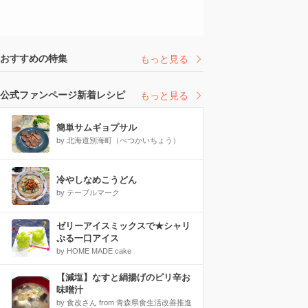
おすすめの特集
もっと見る
公式ファンページ新着レシピ
もっと見る
簡単サムギョプサル
by 北海道別海町（べつかいちょう）
冷やしなめこうどん
by テーブルマーク
ゼリーアイスミックスで★シャリ
ぷる一口アイス
by HOME MADE cake
【減塩】なすと絹揚げのピリ辛お
味噌汁
by 食改さん from 青森県食生活改善推進