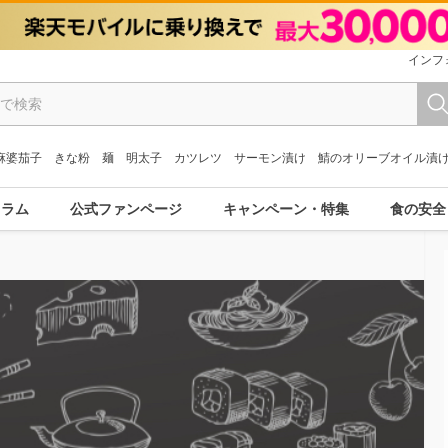
インフ
麻婆茄子
きな粉
麺
明太子
カツレツ
サーモン漬け
鯖のオリーブオイル漬
コラム
公式ファンページ
キャンペーン・特集
食の安全