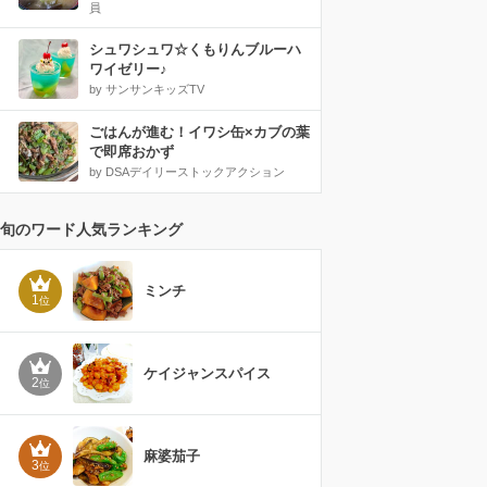
員
シュワシュワ☆くもりんブルーハ
ワイゼリー♪
by サンサンキッズTV
ごはんが進む！イワシ缶×カブの葉
で即席おかず
by DSAデイリーストックアクション
旬のワード人気ランキング
ミンチ
1
位
ケイジャンスパイス
2
位
麻婆茄子
3
位