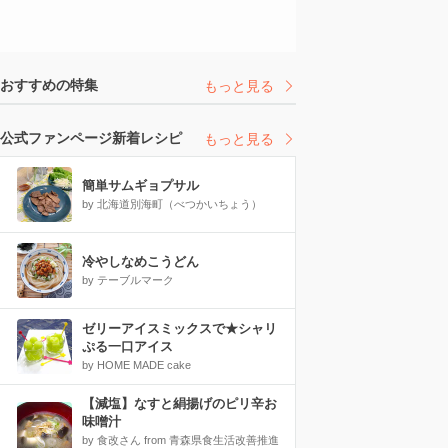
おすすめの特集
もっと見る
公式ファンページ新着レシピ
もっと見る
簡単サムギョプサル
by 北海道別海町（べつかいちょう）
冷やしなめこうどん
by テーブルマーク
ゼリーアイスミックスで★シャリ
ぷる一口アイス
by HOME MADE cake
【減塩】なすと絹揚げのピリ辛お
味噌汁
by 食改さん from 青森県食生活改善推進