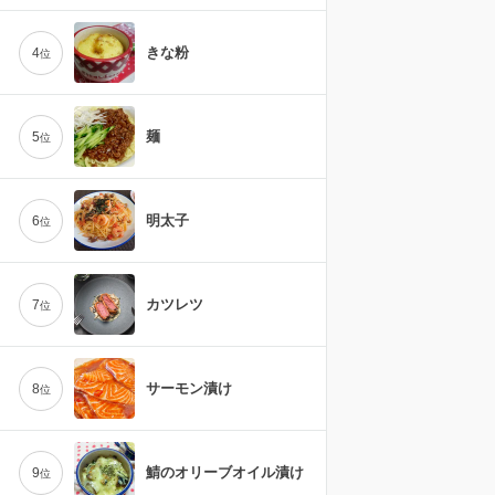
きな粉
4
位
麺
5
位
明太子
6
位
カツレツ
7
位
サーモン漬け
8
位
鯖のオリーブオイル漬け
9
位