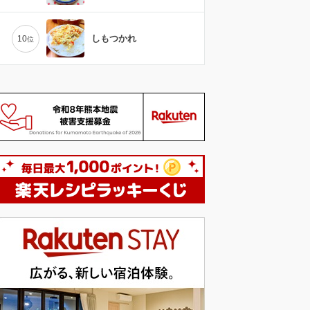
しもつかれ
10
位