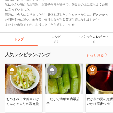
私は小さい頃からお料理、お菓子作りが好きで、踏み台の上に立ちよく台所
に立っていました。

普通に社会人になりましたが、身体を壊したことをきっかけに、行きたかっ
た料理学校に通い、飲食業で修行しながら製菓衛生師になれました^ ^

まだまだ未熟ですが、お役に立てたら嬉しいです☆
レシピ
つくったよレポート
トップ
87
0
人気レシピランキング
もっと見る
1
位
2
位
3
位
おつまみに☆簡単いか
白だしで簡単☆翡翠茄
我が家の夏の定番‼
くんとセロリの和え物
子
いかけ蕎麦つゆ^ -