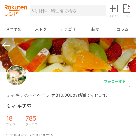
ログイン
チラシ
おすすめ
おトク
カテゴリ
献立
コラム
フォローする
ミィ キチのマイページ ☆810,000pv感謝です(^O^)／
ミィ キチ♡
18
785
フォロー
フォロワー
訪問ありがとうございます☆
