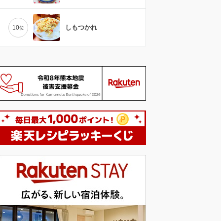
しもつかれ
10
位