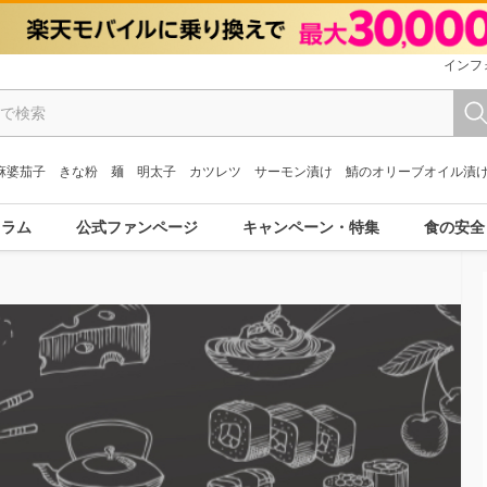
インフ
麻婆茄子
きな粉
麺
明太子
カツレツ
サーモン漬け
鯖のオリーブオイル漬
コラム
公式ファンページ
キャンペーン・特集
食の安全