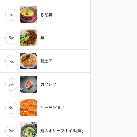
きな粉
4
位
麺
5
位
明太子
6
位
カツレツ
7
位
サーモン漬け
8
位
鯖のオリーブオイル漬け
9
位