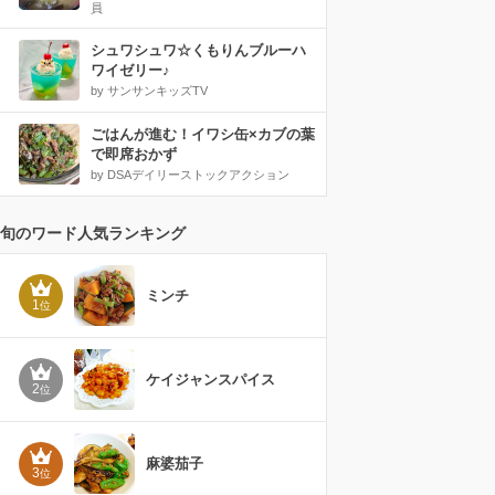
員
シュワシュワ☆くもりんブルーハ
ワイゼリー♪
by サンサンキッズTV
ごはんが進む！イワシ缶×カブの葉
で即席おかず
by DSAデイリーストックアクション
旬のワード人気ランキング
ミンチ
1
位
ケイジャンスパイス
2
位
麻婆茄子
3
位