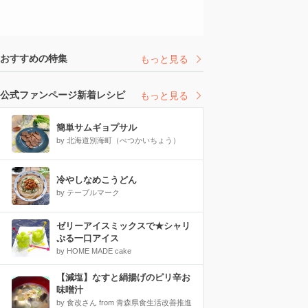
おすすめの特集
もっと見る
公式ファンページ新着レシピ
もっと見る
簡単サムギョプサル
by 北海道別海町（べつかいちょう）
冷やしなめこうどん
by テーブルマーク
ゼリーアイスミックスで★シャリ
ぷる一口アイス
by HOME MADE cake
【減塩】なすと絹揚げのピリ辛お
味噌汁
by 食改さん from 青森県食生活改善推進