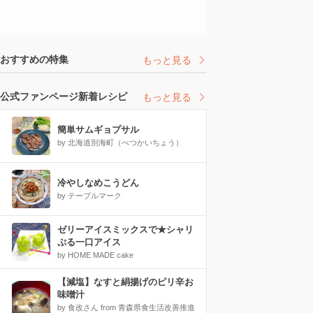
おすすめの特集
もっと見る
公式ファンページ新着レシピ
もっと見る
簡単サムギョプサル
by 北海道別海町（べつかいちょう）
冷やしなめこうどん
by テーブルマーク
ゼリーアイスミックスで★シャリ
ぷる一口アイス
by HOME MADE cake
【減塩】なすと絹揚げのピリ辛お
味噌汁
by 食改さん from 青森県食生活改善推進