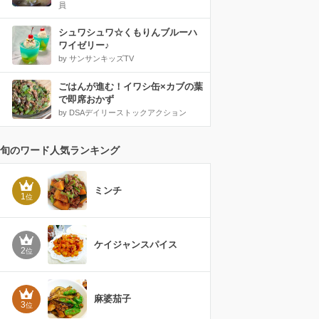
員
シュワシュワ☆くもりんブルーハ
ワイゼリー♪
by サンサンキッズTV
ごはんが進む！イワシ缶×カブの葉
で即席おかず
by DSAデイリーストックアクション
旬のワード人気ランキング
ミンチ
1
位
ケイジャンスパイス
2
位
麻婆茄子
3
位