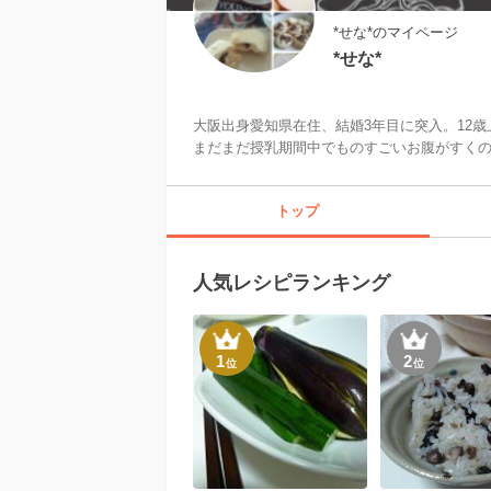
*せな*のマイページ
*せな*
大阪出身愛知県在住、結婚3年目に突入。12歳
まだまだ授乳期間中でものすごいお腹がすく
トップ
人気レシピランキング
1
2
位
位