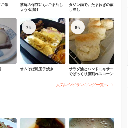
豆ご飯
紫蘇の保存にも♪ごま油し
タジン鍋で。たまねぎの蒸
ょうゆ漬け
し浸し
7
8
位
位
羹
オムそば風玉子焼き
サラダ油とハンドミキサー
でぱっくり腹割れスコーン
人気レシピランキング一覧へ