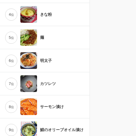
きな粉
4
位
麺
5
位
明太子
6
位
カツレツ
7
位
サーモン漬け
8
位
鯖のオリーブオイル漬け
9
位