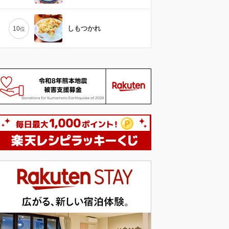
しもつかれ
10
位