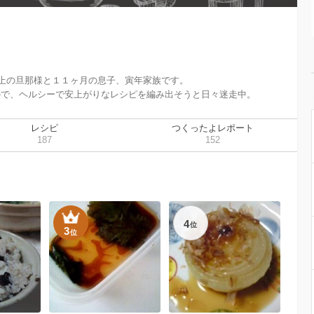
上の旦那様と１１ヶ月の息子、寅年家族です。

ので、ヘルシーで安上がりなレシピを編み出そうと日々迷走中。
レシピ
つくったよレポート
187
152
4
位
3
位