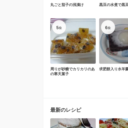
丸ごと茄子の浅漬け
黒豆の水煮で黒
5
6
位
位
周りが砂糖でカリカリのあ
求肥餅入り水羊
の寒天菓子
最新のレシピ