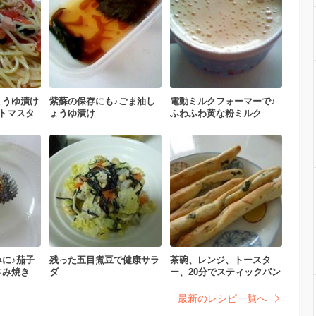
ょうゆ漬け
紫蘇の保存にも♪ごま油し
電動ミルクフォーマーで♪
トマスタ
ょうゆ漬け
ふわふわ黄な粉ミルク
に♪茄子
残った五目煮豆で健康サラ
茶碗、レンジ、トースタ
さみ焼き
ダ
ー、20分でスティックパン
最新のレシピ一覧へ