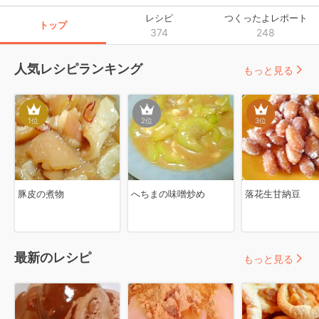
レシピ
つくったよレポート
トップ
374
248
人気レシピランキング
もっと見る
1
位
2
位
3
位
豚皮の煮物
へちまの味噌炒め
落花生甘納豆
最新のレシピ
もっと見る