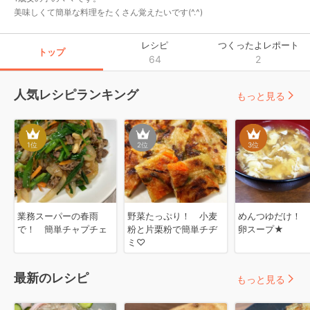
美味しくて簡単な料理をたくさん覚えたいです(^.^)
レシピ
つくったよレポート
トップ
64
2
人気レシピランキング
もっと見る
1
位
2
位
3
位
業務スーパーの春雨
野菜たっぷり！ 小麦
めんつゆだけ！ 
で！ 簡単チャプチェ
粉と片栗粉で簡単チヂ
卵スープ★
ミ♡
最新のレシピ
もっと見る