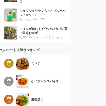
員
シュワシュワ☆くもりんブルーハ
ワイゼリー♪
by サンサンキッズTV
ごはんが進む！イワシ缶×カブの葉
で即席おかず
by DSAデイリーストックアクション
旬のワード人気ランキング
ミンチ
1
位
ケイジャンスパイス
2
位
麻婆茄子
3
位