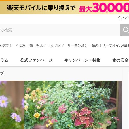
インフ
麻婆茄子
きな粉
麺
明太子
カツレツ
サーモン漬け
鯖のオリーブオイル漬
コラム
公式ファンページ
キャンペーン・特集
食の安全
ップ