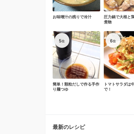
お味噌汁の残りで冷汁
圧力鍋で大根と
煮物
5
6
位
位
簡単！顆粒だしで作る手作
トマトサラダは
り麺つゆ
で！
最新のレシピ