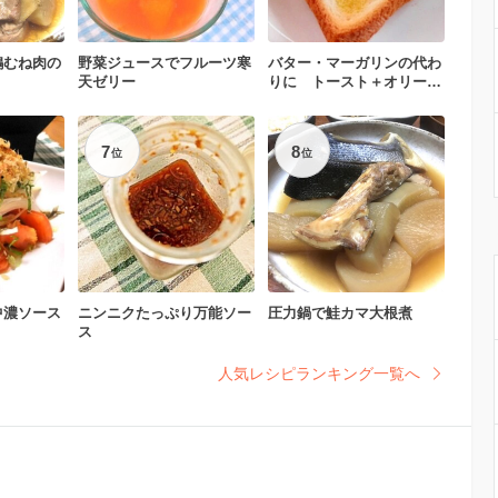
鶏むね肉の
野菜ジュースでフルーツ寒
バター・マーガリンの代わ
天ゼリー
りに トースト＋オリーブ
油
7
8
位
位
中濃ソース
ニンニクたっぷり万能ソー
圧力鍋で鮭カマ大根煮
ス
人気レシピランキング一覧へ