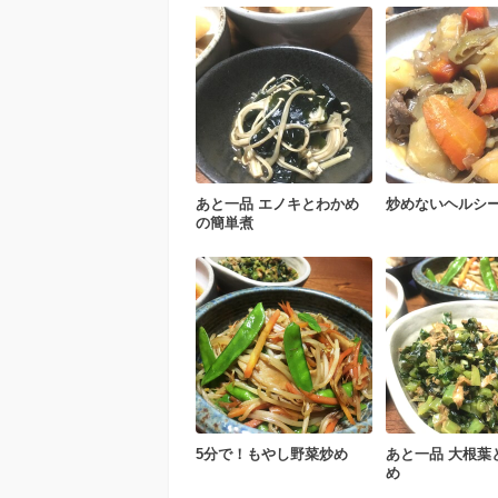
あと一品 エノキとわかめ
炒めないヘルシ
の簡単煮
5分で！もやし野菜炒め
あと一品 大根葉
め