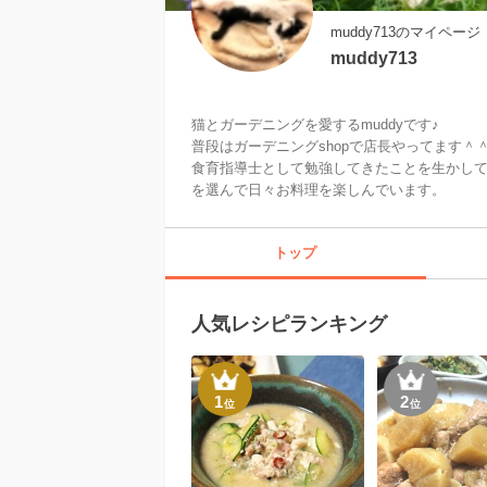
muddy713のマイページ
muddy713
猫とガーデニングを愛するmuddyです♪

普段はガーデニングshopで店長やってます＾＾
食育指導士として勉強してきたことを生かし
を選んで日々お料理を楽しんでいます。
トップ
人気レシピランキング
1
2
位
位