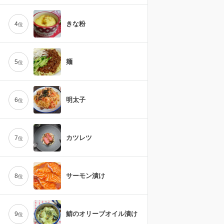
きな粉
4
位
麺
5
位
明太子
6
位
カツレツ
7
位
サーモン漬け
8
位
鯖のオリーブオイル漬け
9
位