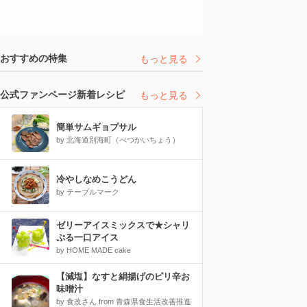
おすすめの特集
もっと見る
公式ファンページ新着レシピ
もっと見る
簡単サムギョプサル
by 北海道別海町（べつかいちょう）
冷やしなめこうどん
by テーブルマーク
ゼリーアイスミックスで★シャリ
ぷる一口アイス
by HOME MADE cake
【減塩】なすと絹揚げのピリ辛お
味噌汁
by 食改さん from 青森県食生活改善推進