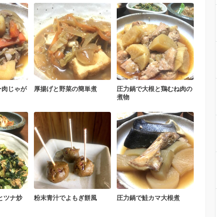
ー肉じゃが
厚揚げと野菜の簡単煮
圧力鍋で大根と鶏むね肉の
煮物
とツナ炒
粉末青汁でよもぎ餅風
圧力鍋で鮭カマ大根煮