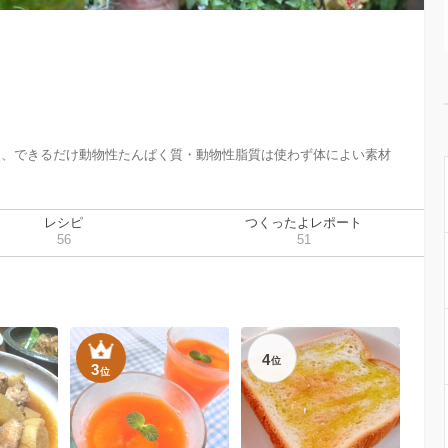


て、できるだけ動物性たんぱく質・動物性脂質は使わず体によい素材
レシピ
つくったよレポート
56
51
4
位
3
位