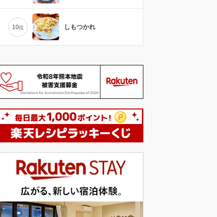
しもつかれ
10
位