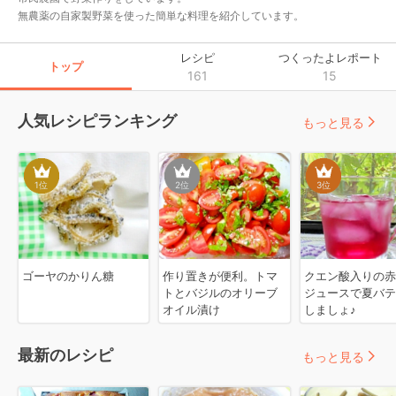
無農薬の自家製野菜を使った簡単な料理を紹介しています。
レシピ
つくったよレポート
トップ
161
15
人気レシピランキング
もっと見る
1
位
2
位
3
位
ゴーヤのかりん糖
作り置きが便利。トマ
クエン酸入りの赤
トとバジルのオリーブ
ジュースで夏バテ
オイル漬け
しましょ♪
最新のレシピ
もっと見る