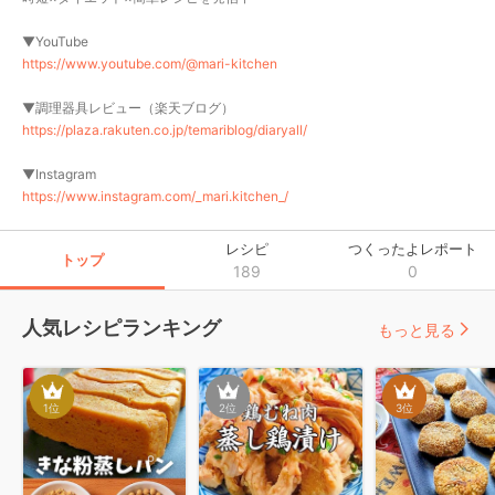
https://www.youtube.com/@mari-kitchen
https://plaza.rakuten.co.jp/temariblog/diaryall/
https://www.instagram.com/_mari.kitchen_/
レシピ
つくったよレポート
トップ
189
0
人気レシピランキング
もっと見る
1
位
2
位
3
位