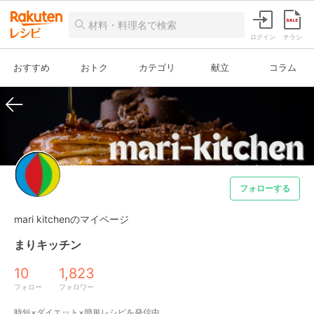
ログイン
チラシ
おすすめ
おトク
カテゴリ
献立
コラム
フォローする
mari kitchenのマイページ
まりキッチン
10
1,823
フォロー
フォロワー
時短×ダイエット×簡単レシピを発信中
