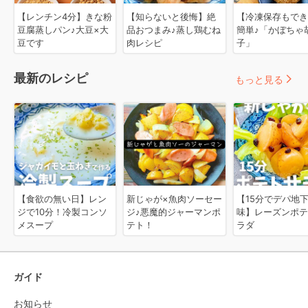
【レンチン4分】きな粉
【知らないと後悔】絶
【冷凍保存もでき
豆腐蒸しパン♪大豆×大
品おつまみ♪蒸し鶏むね
簡単♪「かぼちゃ
豆です
肉レシピ
子」
最新のレシピ
もっと見る
【食欲の無い日】レン
新じゃが×魚肉ソーセー
【15分でデパ地
ジで10分！冷製コンソ
ジ♪悪魔的ジャーマンポ
味】レーズンポテ
メスープ
テト！
ラダ
ガイド
お知らせ