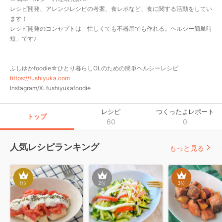
レシピ開発、アレンジレシピの考案、食レポなど、食に関する活動をしてい
ます！

レシピ開発のコンセプトは「忙しくても不器用でも作れる。ヘルシー簡単時
短」です♪

https://fushiyuka.com
Instagram/X: fushiyukafoodie
レシピ
つくったよレポート
トップ
60
0
人気レシピランキング
もっと見る
1
位
2
位
3
位