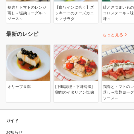
鶏肉とトマトのレンジ
【白ワインに合う】ズ
鮭とさつまいもの
蒸し～塩麹ヨーグルト
ッキーニのチーズカニ
コロステーキ～味
ソース～
カマサラダ
味～
最新のレシピ
もっと見る
オリーブ豆腐
[下味調理・下味冷凍]
鶏肉とトマトのレ
鶏肉のイタリアン塩麹
蒸し～塩麹ヨーグ
ソース～
ガイド
お知らせ