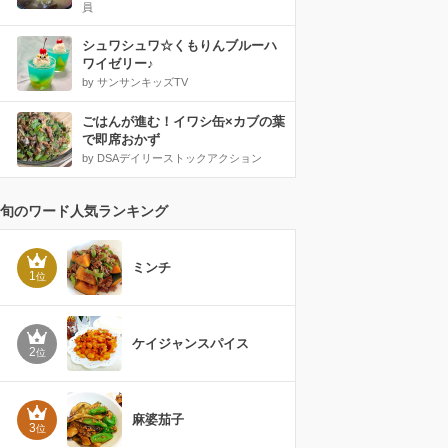
員
シュワシュワ☆くもりんブルーハ
ワイゼリー♪
by サンサンキッズTV
ごはんが進む！イワシ缶×カブの葉
で即席おかず
by DSAデイリーストックアクション
旬のワード人気ランキング
ミンチ
1
位
ケイジャンスパイス
2
位
麻婆茄子
3
位