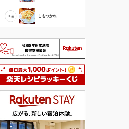
しもつかれ
10
位