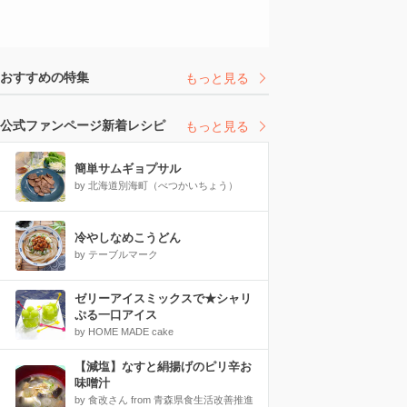
おすすめの特集
もっと見る
公式ファンページ新着レシピ
もっと見る
簡単サムギョプサル
by 北海道別海町（べつかいちょう）
冷やしなめこうどん
by テーブルマーク
ゼリーアイスミックスで★シャリ
ぷる一口アイス
by HOME MADE cake
【減塩】なすと絹揚げのピリ辛お
味噌汁
by 食改さん from 青森県食生活改善推進