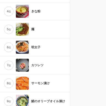
きな粉
4
位
麺
5
位
明太子
6
位
カツレツ
7
位
サーモン漬け
8
位
鯖のオリーブオイル漬け
9
位