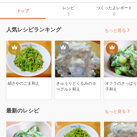
レシピ
つくったよレポート
トップ
3
6
人気レシピランキング
もっと見る
1
位
2
位
3
位
絹さやのごま和え
きゅうりとくるみのヨ
オクラのさっぱり
ーグルト和え
子和え
最新のレシピ
もっと見る