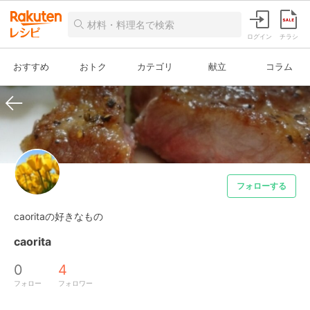
ログイン
チラシ
おすすめ
おトク
カテゴリ
献立
コラム
フォローする
caoritaの好きなもの
caorita
0
4
フォロー
フォロワー