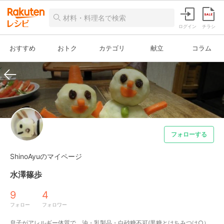
ログイン
チラシ
おすすめ
おトク
カテゴリ
献立
コラム
フォローする
ShinoAyuのマイページ
水澤篠歩
9
4
フォロー
フォロワー
息子がアレルギー体質で、油・乳製品・白砂糖不可(黒糖とはちみつは○）