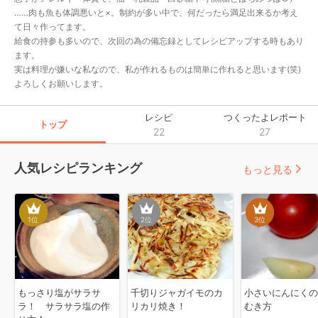
……肉も魚も体調悪いと×。制約が多い中で、何だったら満足出来るか考え
て日々作ってます。

給食の持参も多いので、次回の為の備忘録としてレシピアップする時もあり
ます。

実は料理が嫌いな私なので、私が作れるものは簡単に作れると思います(笑)

よろしくお願いします。
レシピ
つくったよレポート
トップ
22
27
人気レシピランキング
もっと見る
1
位
2
位
3
位
もっさり塩がサラサ
千切りジャガイモのカ
小さいにんにくの
ラ！ サラサラ塩の作
リカリ焼き！
むき方