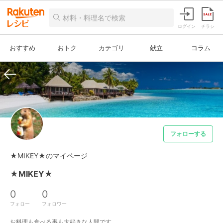
ログイン
チラシ
おすすめ
おトク
カテゴリ
献立
コラム
フォローする
★MIKEY★のマイページ
★MIKEY★
0
0
フォロー
フォロワー
お料理も食べる事も大好きな人間です。