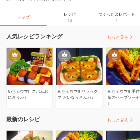
レシピ
つくったよレポート
トップ
14
1
人気レシピランキング
もっと見る
1
位
2
位
3
位
めちゃウマ!! スパムお
めちゃウマ!! リラック
めちゃウマ!! 手
にぎり♪♪♪
マ おいなりさん♪♪♪
葉のハーブソーセ
♪
最新のレシピ
もっと見る