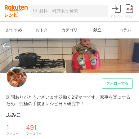
ログイン
チラシ
おすすめ
おトク
カテゴリ
献立
コラム
フォローする
訪問ありがとうございます♡働く2児ママです。家事を楽にする
ため、究極の手抜きレシピ日々研究中！
ふみこ
1
491
フォロー
フォロワー