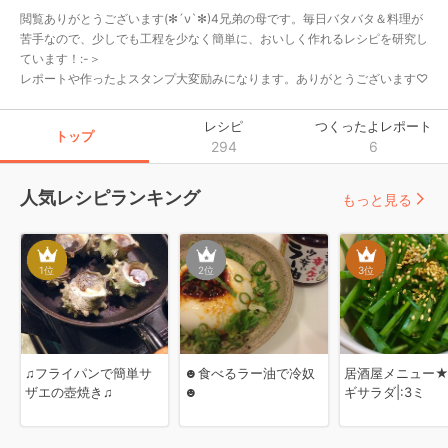
閲覧ありがとうございます(✻´ν`✻)4兄弟の母です。毎日バタバタ＆料理が
苦手なので、少しでも工程を少なく簡単に、おいしく作れるレシピを研究し
ています！:-＞

レポートや作ったよスタンプ大変励みになります。ありがとうございます♡
レシピ
つくったよレポート
トップ
294
6
人気レシピランキング
もっと見る
1
位
2
位
3
位
♫フライパンで簡単サ
☻食べるラー油で冷奴
居酒屋メニュー
ザエの壺焼き♫
☻
ギサラダ|:3ミ