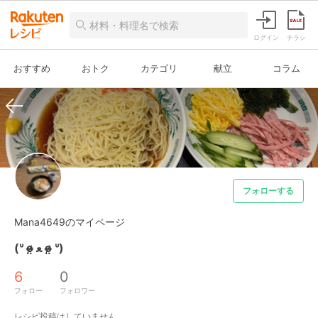
ログイン
チラシ
おすすめ
おトク
カテゴリ
献立
コラム
フォローする
Mana4649のマイページ
(ᐡ o̴̶̷̤ ﻌ o̴̶̷̤ ᐡ)
6
0
フォロー
フォロワー
レシピ投稿はしていません。
