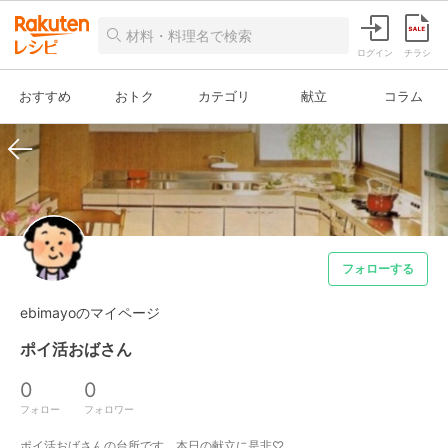
ログイン
チラシ
おすすめ
おトク
カテゴリ
献立
コラム
フォローする
ebimayoのマイページ
ポイ活おばさん
0
0
フォロー
フォロワー
ポイ活おばさんの台所です。本日の献立に是非♡