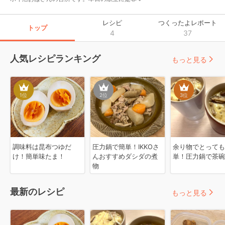
レシピ
つくったよレポート
トップ
4
37
人気レシピランキング
もっと見る
1
位
2
位
3
位
調味料は昆布つゆだ
圧力鍋で簡単！IKKOさ
余り物でとっても
け！簡単味たま！
んおすすめダシダの煮
単！圧力鍋で茶碗
物
最新のレシピ
もっと見る