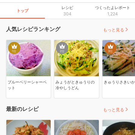
レシピ
つくったよレポート
トップ
304
1,224
人気レシピランキング
もっと見る
1
位
2
位
3
位
ブルーベリーシャーベ
みょうがときゅうりの
きゅうりさきいか
ット
冷やしうどん
最新のレシピ
もっと見る