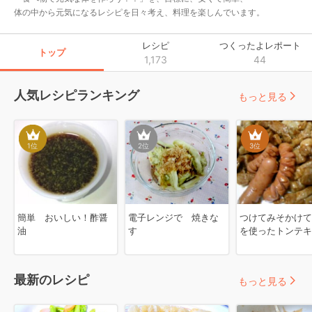
体の中から元気になるレシピを日々考え、料理を楽しんでいます。
レシピ
つくったよレポート
トップ
1,173
44
人気レシピランキング
もっと見る
1
位
2
位
3
位
簡単 おいしい！酢醤
電子レンジで 焼きな
つけてみそかけて
油
す
を使ったトンテキ
最新のレシピ
もっと見る