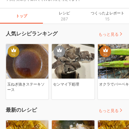
レシピ
つくったよレポート
トップ
287
15
人気レシピランキング
もっと見る
1
位
2
位
3
位
玉ねぎ抜きステーキソ
センマイ下処理
オクラでバーベキ
ース
最新のレシピ
もっと見る