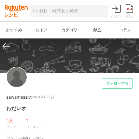
ログイン
チラシ
おすすめ
おトク
カテゴリ
献立
コラム
フォローする
sawamessiのマイページ
わだレオ
18
1
フォロー
フォロワー
アラサー独身リーマン
