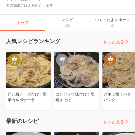
男の簡単ごはんを紹介します
レシピ
つくったよレポート
トップ
16
0
人気レシピランキング
もっと見る
1
位
2
位
3
位
卵と粉チーズだけ！簡
コンソメで味付け！塩
ズボラ飯！バター
単カルボナーラ
焼きそば
パスタ
最新のレシピ
もっと見る