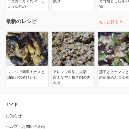
ーとカニカマのマヨし
漬け
と竹輪としらすの
ょうゆ炒め
物
最新のレシピ
もっと見る
レンジで簡単！ナスと
アレンジ料理に大活
茄子とピーマンと
油揚げの煮びたし
躍！なすと挽き肉の肉
の簡単めんつゆ煮
みそ
ガイド
お知らせ
ヘルプ・お問い合わせ