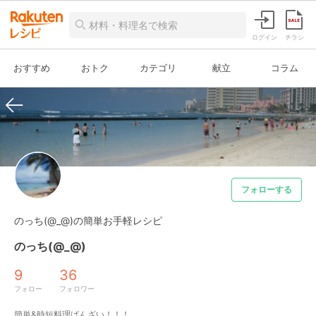
ログイン
チラシ
おすすめ
おトク
カテゴリ
献立
コラム
フォローする
のっち(@_@)の簡単お手軽レシピ
のっち(@_@)
9
36
フォロー
フォロワー
簡単&時短料理ばんざい！！！
