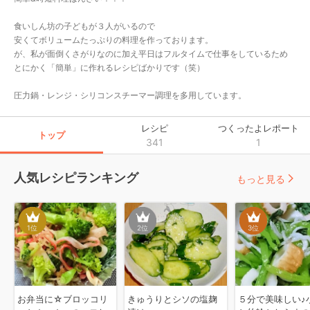
食いしん坊の子どもが３人がいるので

安くてボリュームたっぷりの料理を作っております。

が、私が面倒くさがりなのに加え平日はフルタイムで仕事をしているため

とにかく「簡単」に作れるレシピばかりです（笑）

圧力鍋・レンジ・シリコンスチーマー調理を多用しています。
レシピ
つくったよレポート
トップ
341
1
人気レシピランキング
もっと見る
1
位
2
位
3
位
お弁当に☆ブロッコリ
きゅうりとシソの塩麹
５分で美味しい♪