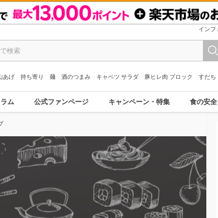
インフ
山あげ
持ち寄り
麺
酒のつまみ
キャベツ サラダ
豚ヒレ肉 ブロック
すだち
コラム
公式ファンページ
キャンペーン・特集
食の安全
プ