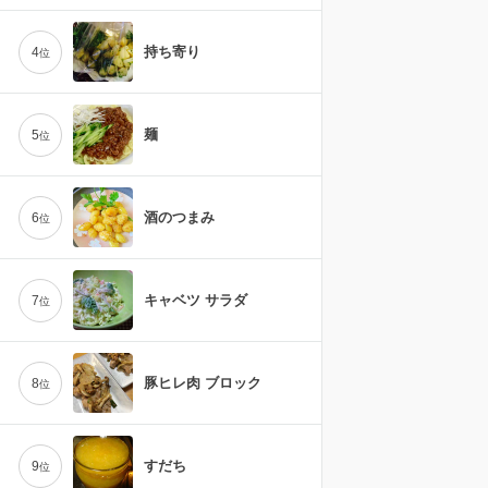
持ち寄り
4
位
麺
5
位
酒のつまみ
6
位
キャベツ サラダ
7
位
豚ヒレ肉 ブロック
8
位
すだち
9
位