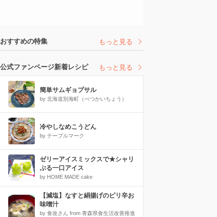
おすすめの特集
もっと見る
公式ファンページ新着レシピ
もっと見る
簡単サムギョプサル
by 北海道別海町（べつかいちょう）
冷やしなめこうどん
by テーブルマーク
ゼリーアイスミックスで★シャリ
ぷる一口アイス
by HOME MADE cake
【減塩】なすと絹揚げのピリ辛お
味噌汁
by 食改さん from 青森県食生活改善推進