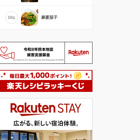
麻婆茄子
10
位