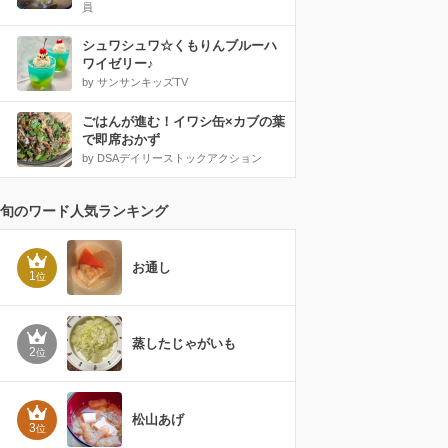
員
シュワシュワ☆くもりんブルーハ
ワイゼリー♪
by サンサンキッズTV
ごはんが進む！イワシ缶×カブの葉
で即席おかず
by DSAデイリーストックアクション
旬のワード人気ランキング
お通し
1
位
蒸したじゃがいも
2
位
松山あげ
3
位