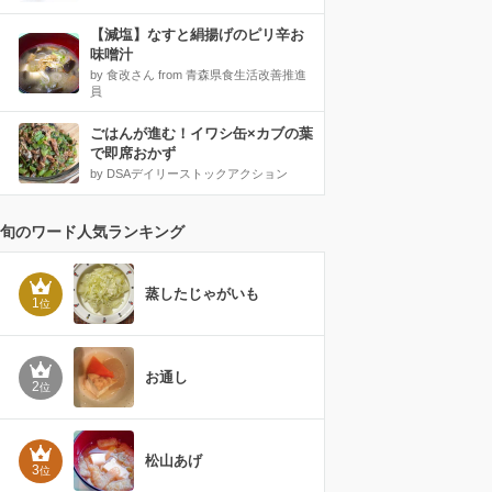
【減塩】なすと絹揚げのピリ辛お
味噌汁
by 食改さん from 青森県食生活改善推進
員
ごはんが進む！イワシ缶×カブの葉
で即席おかず
by DSAデイリーストックアクション
旬のワード人気ランキング
蒸したじゃがいも
1
位
お通し
2
位
松山あげ
3
位