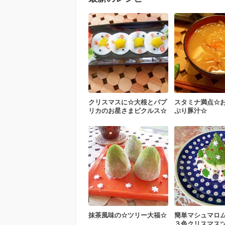
クリスマスに☆大根とパプ
スタミナ満点☆
リカのお星さまピクルス☆
ぷり豚汁☆
抹茶風味の☆ツリー大福☆
簡単マシュマロ
３色クリスマス