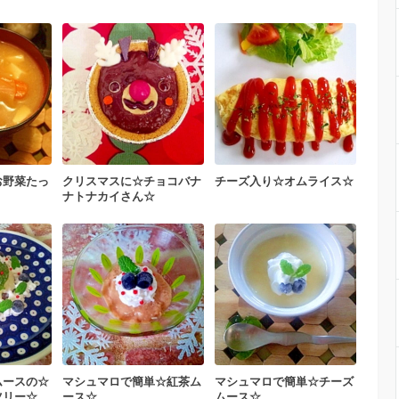
お野菜たっ
クリスマスに☆チョコバナ
チーズ入り☆オムライス☆
ナトナカイさん☆
ムースの☆
マシュマロで簡単☆紅茶ム
マシュマロで簡単☆チーズ
ツリー☆
ース☆
ムース☆