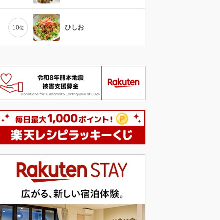
ひしお
10
位