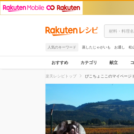
人気のキーワード
蒸したじゃがいも
お通し
松
おすすめ
カテゴリ
献立
楽天レシピトップ
ぴこちょここのマイページ