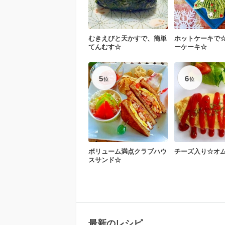
むきえびと天かすで、簡単
ホットケーキで
てんむす☆
ーケーキ☆
5
6
位
位
ボリューム満点クラブハウ
チーズ入り☆オ
スサンド☆
最新のレシピ