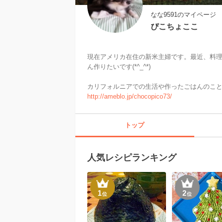
なな9591のマイページ
ぴこちょここ
現在アメリカ在住の新米主婦です。最近、料
ん作りたいです(*^_^*)

http://ameblo.jp/chocopico73/
トップ
人気レシピランキング
1
2
位
位