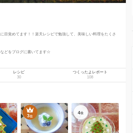
理に目覚めてます！！楽天レシピで勉強して、美味しい料理をたくさ
レシピ
つくったよレポート
30
108
4
位
3
位