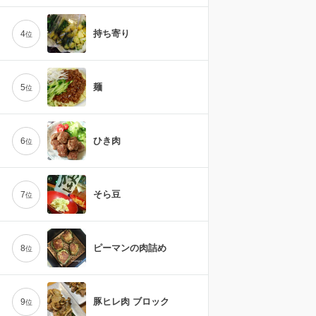
持ち寄り
4
位
麺
5
位
ひき肉
6
位
そら豆
7
位
ピーマンの肉詰め
8
位
豚ヒレ肉 ブロック
9
位