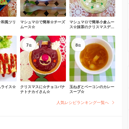
☆和風ツリ
マシュマロで簡単☆チーズ
マシュマロで簡単小倉ムー
ムース☆
ス☆抹茶のクリスマスデコ
☆
7
8
位
位
ムライス☆
クリスマスに☆チョコバナ
玉ねぎとベーコンのカレー
ナトナカイさん☆
スープ☆
人気レシピランキング一覧へ