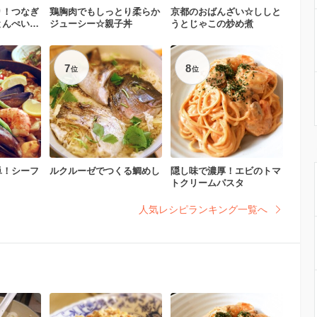
り！つなぎ
鶏胸肉でもしっとり柔らか
京都のおばんざい☆ししと
とんぺい焼
ジューシー☆親子丼
うとじゃこの炒め煮
7
8
位
位
単！シーフ
ルクルーゼでつくる鯛めし
隠し味で濃厚！エビのトマ
トクリームパスタ
人気レシピランキング一覧へ