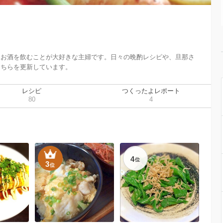
、お酒を飲むことが大好きな主婦です。日々の晩酌レシピや、旦那さ
こちらを更新しています。
レシピ
つくったよレポート
80
4
4
位
3
位