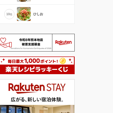
ひしお
10
位