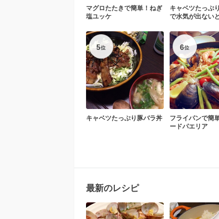
マグロたたきで簡単！ねぎ
キャベツたっぷ
塩ユッケ
で水気が出ない
き
5
6
位
位
キャベツたっぷり豚バラ丼
フライパンで簡
ードパエリア
最新のレシピ