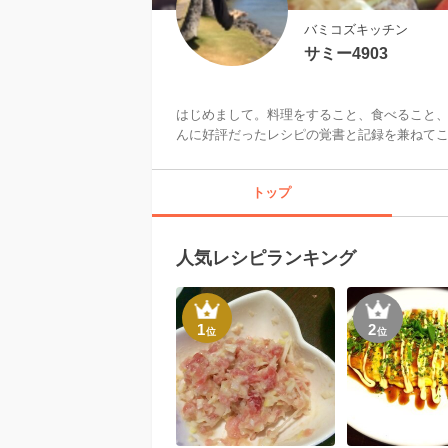
バミコズキッチン
サミー4903
はじめまして。料理をすること、食べること
んに好評だったレシピの覚書と記録を兼ねて
トップ
人気レシピランキング
1
2
位
位