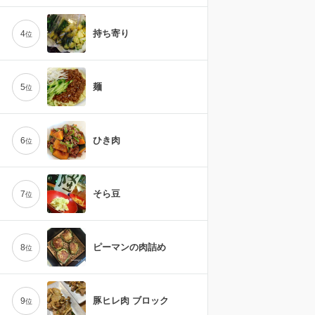
持ち寄り
4
位
麺
5
位
ひき肉
6
位
そら豆
7
位
ピーマンの肉詰め
8
位
豚ヒレ肉 ブロック
9
位