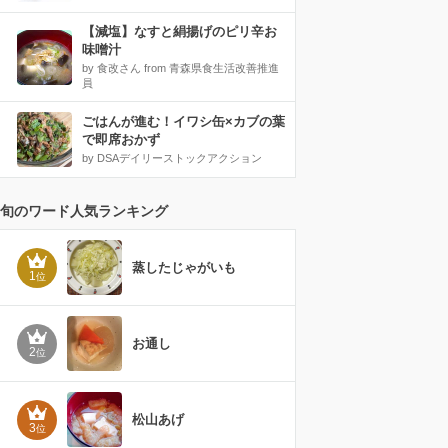
【減塩】なすと絹揚げのピリ辛お
味噌汁
by 食改さん from 青森県食生活改善推進
員
ごはんが進む！イワシ缶×カブの葉
で即席おかず
by DSAデイリーストックアクション
旬のワード人気ランキング
蒸したじゃがいも
1
位
お通し
2
位
松山あげ
3
位