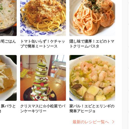
単筍ごはん
トマト缶いらず！ケチャッ
隠し味で濃厚！エビのトマ
プで簡単ミートソース
トクリームパスタ
！豚バラと
クリスマスに☆小松菜でパ
家バル！エビとエリンギの
物
ンケーキツリー
簡単アヒージョ
最新のレシピ一覧へ