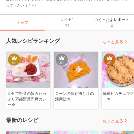
って下さい（＾＾）
レシピ
つくったよレポート
トップ
31
4
人気レシピランキング
もっと見る
1
位
2
位
3
位
５分で野菜の旨みたっ
コーンの保存法と汁の
簡単ピカチュウク
ぷり万能野菜即席カレ
活用法☆
ー☆
ー☆
最新のレシピ
もっと見る