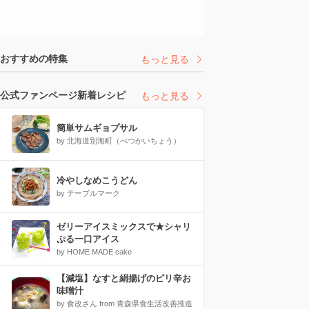
おすすめの特集
もっと見る
公式ファンページ新着レシピ
もっと見る
簡単サムギョプサル
by 北海道別海町（べつかいちょう）
冷やしなめこうどん
by テーブルマーク
ゼリーアイスミックスで★シャリ
ぷる一口アイス
by HOME MADE cake
【減塩】なすと絹揚げのピリ辛お
味噌汁
by 食改さん from 青森県食生活改善推進