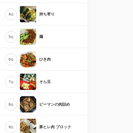
持ち寄り
4
位
麺
5
位
ひき肉
6
位
そら豆
7
位
ピーマンの肉詰め
8
位
豚ヒレ肉 ブロック
9
位