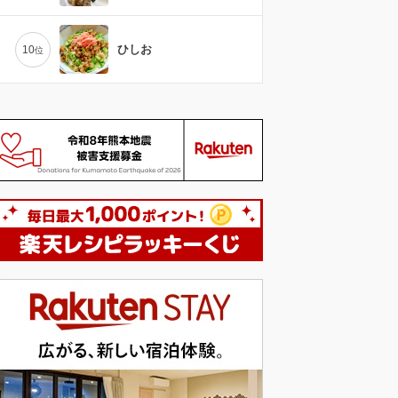
ひしお
10
位