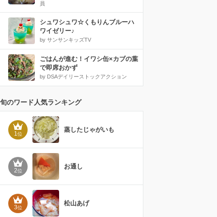
員
シュワシュワ☆くもりんブルーハ
ワイゼリー♪
by サンサンキッズTV
ごはんが進む！イワシ缶×カブの葉
で即席おかず
by DSAデイリーストックアクション
旬のワード人気ランキング
蒸したじゃがいも
1
位
お通し
2
位
松山あげ
3
位