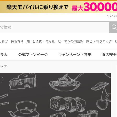
インフ
山あげ
持ち寄り
麺
ひき肉
そら豆
ピーマンの肉詰め
豚ヒレ肉 ブロック
コラム
公式ファンページ
キャンペーン・特集
食の安全
トップ