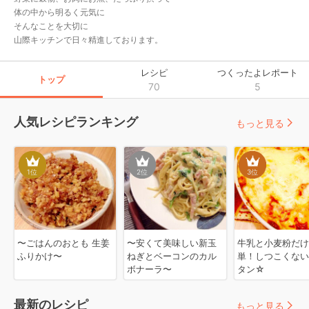
体の中から明るく元気に

そんなことを大切に

山際キッチンで日々精進しております。
レシピ
つくったよレポート
トップ
70
5
人気レシピランキング
もっと見る
1
位
2
位
3
位
〜ごはんのおとも 生姜
〜安くて美味しい新玉
牛乳と小麦粉だけ
ふりかけ〜
ねぎとベーコンのカル
単！しつこくない
ボナーラ〜
タン☆
最新のレシピ
もっと見る