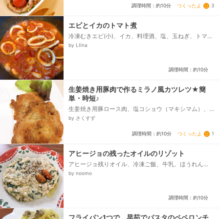
つくったよ
3
調理時間：約10分
エビとイカのトマト煮
冷凍むきエビ(小)、イカ、料理酒、塩、玉ねぎ、トマト
缶、オリーブオイル、ニンニク、★イタリアンハーブ
by LIIna
ソルト、★コンソメ顆粒、★ブラックペッパー...
調理時間：約10分
生姜焼き用豚肉で作るミラノ風カツレツ★簡
単・時短♪
生姜焼き用豚ロース肉、塩コショウ（マキシマム）、
小麦粉、卵、牛乳、パン粉、パルメザンチーズ、サラ
by さくすず
ダ油
つくったよ
1
調理時間：約10分
アヒージョの残ったオイルのリゾット
アヒージョ残りオイル、冷凍ご飯、牛乳、ほうれん
草、とろけるチーズ、黒胡椒、（コンソメ）
by noomo
調理時間：約10分
フライパン1つで、早茹でパスタのペペロンチ