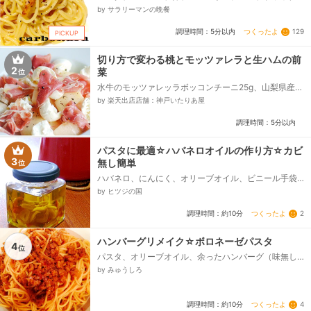
ペッパー、オリーブオイル、水、塩
by サラリーマンの晩餐
つくったよ
129
調理時間：5分以内
PICKUP
切り方で変わる桃とモッツァレラと生ハムの前
2
菜
位
水牛のモッツァレッラボッコンチーニ25g、山梨県産か
のいわの桃、サンダニエーレ産生ハム、EXオリーブオ
by 楽天出店店舗：神戸いたりあ屋
イル、黒胡椒...
調理時間：5分以内
パスタに最適☆ハバネロオイルの作り方☆カビ
3
無し簡単
位
ハバネロ、にんにく、オリーブオイル、ビニール手袋
かビニール袋
by ヒツジの国
つくったよ
2
調理時間：約10分
ハンバーグリメイク☆ボロネーゼパスタ
4
位
パスタ、オリーブオイル、余ったハンバーグ（味無し
の市販）、ケチャップ、中濃ソース、茹で汁、胡椒、
by みゅうしろ
塩
つくったよ
4
調理時間：約10分