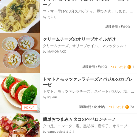
ーノ
マ・マー早ゆで3分スパゲティ、豚ひき肉、しめじ、水
菜、赤とうがらし、オリーブオイル、水、塩（スパゲ
by そらん
ッティ茹で用）、にんにく...
調理時間：約10分
クリームチーズのオリーブオイルがけ
クリームチーズ、オリーブオイル、マジックソルト
by MAKOMAKO
つくったよ
1
調理時間：約10分
トマトとモッツァレラチーズとバジルのカプレ
ーゼ
トマト、モッツァレラチーズ、スイートバジル、塩、
粗挽き黒胡椒、オリーブオイル
by liqueur
つくったよ
73
調理時間：5分以内
PICKUP
簡単おつまみ☆タコのペペロンチーノ
タコ足、ニンニク、塩、黒胡椒、唐辛子、オリーブ
油、バジル（乾燥）、パセリ
by cappuccio１１２４