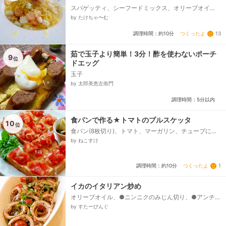
スパゲッティ、シーフードミックス、オリーブオイ
ル、にんにく、鷹の爪、白ワイン、塩、黒こしょう、
by たけちゃ〜む
EXVオリーブオイル、乾燥バジル...
つくったよ
13
調理時間：約10分
茹で玉子より簡単！3分！酢を使わないポーチ
9
位
ドエッグ
玉子
by 太郎美恵左衛門
調理時間：5分以内
食パンで作る★トマトのブルスケッタ
10
位
食パン(8枚切り)、トマト、マーガリン、チューブにん
にく、★EXオリーブオイル、★塩、★黒胡椒、★バジ
by ねこすけ
リコ(乾燥)...
つくったよ
1
調理時間：約10分
イカのイタリアン炒め
オリーブオイル、●ニンニクのみじん切り、●アンチョ
ビフィレ、玉ねぎ、つぼ抜きイカ、ミニトマト、乾燥
by すたーびんぐ
バジル、パセリのみじん切り...