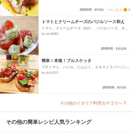
つくったよ
3
調理時間：約10分
トマトとクリームチーズのバジルソース和え
トマト、クリームチーズ（kiri）、バジルソース、オリ
ーブオイル
by kon9093
調理時間：5分以内
簡単！本格！ブルスケッタ
プチトマト、バジル、にんにく、エキストラバージン
オリーブオイル、塩（シーソルトだと尚可）、ブラッ
by ゆな0311
クペッパー、バルサミコ酢（なくてもOK）、トースト
（バケット等）...
調理時間：約10分
その他のイタリア料理カテゴリへ
その他の簡単レシピ人気ランキング