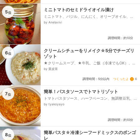
ミニトマトのセミドライオイル漬け
5
位
ミニトマト、バジル、にんにく、オリーブオイル、
塩、荒挽きこしょう
by Anelavivi
調理時間：約10分
クリームシチューをリメイク☆5分でチーズリ
6
位
ゾット
★クリームスープ、★牛乳、ご飯（冷凍でもOK）、と
ろけるチーズ、塩コショウ、乾燥パセリ
by 栗皮茶
つくったよ
6
調理時間：5分以内
簡単！パスタソースでトマトリゾット
7
位
トマトパスタソース、ハーフベーコン、無調整豆乳、
ご飯、とろけるチーズ、ドライパセリ(あれば)
by tyakoyayo
調理時間：約10分
簡単パスタ☆冷凍シーフードミックスのボンゴ
8
位
レ