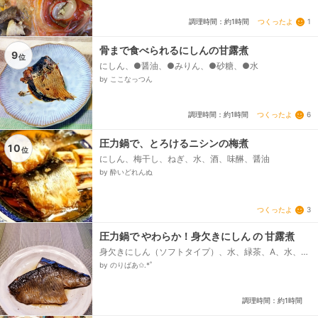
つくったよ
1
調理時間：約1時間
骨まで食べられるにしんの甘露煮
9
位
にしん、●醤油、●みりん、●砂糖、●水
by ここなっつん
つくったよ
6
調理時間：約1時間
圧力鍋で、とろけるニシンの梅煮
10
位
にしん、梅干し、ねぎ、水、酒、味醂、醤油
by 酔いどれんぬ
つくったよ
3
圧力鍋で やわらか！身欠きにしん の 甘露煮
身欠きにしん（ソフトタイプ）、水、緑茶、A、水、
A、酒、A、さとう、A、みりん、A、しょうゆ、A、す
by のりばあ✩.*˚
りおろししょうが...
調理時間：約1時間