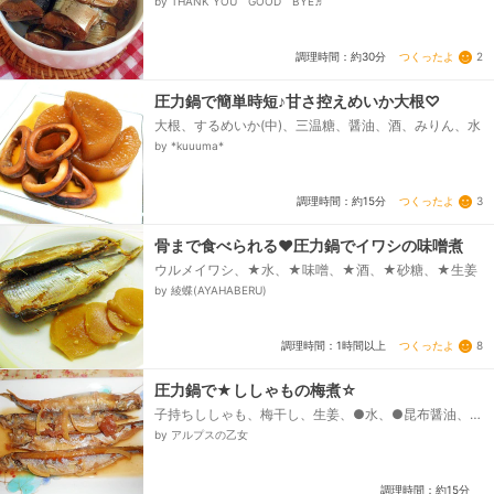
by THANK YOU GOOD BYE♬
つくったよ
2
調理時間：約30分
圧力鍋で簡単時短♪甘さ控えめいか大根♡
大根、するめいか(中)、三温糖、醤油、酒、みりん、水
by *kuuuma*
つくったよ
3
調理時間：約15分
骨まで食べられる❤圧力鍋でイワシの味噌煮
ウルメイワシ、★水、★味噌、★酒、★砂糖、★生姜
by 綾蝶(AYAHABERU)
つくったよ
8
調理時間：1時間以上
圧力鍋で★ししゃもの梅煮☆
子持ちししゃも、梅干し、生姜、●水、●昆布醤油、●
酒・みりん
by アルプスの乙女
調理時間：約15分