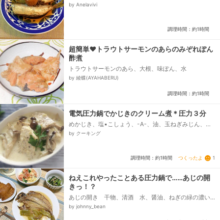
ん、酒
by Anelavivi
調理時間：約1時間
超簡単❤トラウトサーモンのあらのみぞれぽん
酢煮
トラウトサーモンのあら、大根、味ぽん、水
by 綾蝶(AYAHABERU)
調理時間：約1時間
電気圧力鍋でかじきのクリーム煮＊圧力３分
めかじき、塩▪こしょう、-A-、油、玉ねぎみじん、だ
し、酒、水、しめじ、-B-、生クリーム、小麦粉
by クーキング
つくったよ
1
調理時間：約1時間
ねえこれやったことある圧力鍋で……あじの開
きっ！？
あじの開き 干物、清酒 水、醤油、ねぎの緑の濃い
部分、生姜
by johnny_bean