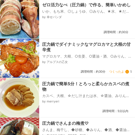
ゼロ活力なべ（圧力鍋）で作る、簡単いかめし
いか、もち米、◎しょうゆ、◎みりん、★水、★だしの
素、★醤油、★みりん、★酒、★砂糖、★薄切りにし
by 幸せパンダ
たしょうが...
調理時間：約30分
圧力鍋でダイナミックなマグロカマと大根の甘
辛煮
マグロカマ、大根、○生姜、○醤油・酒、○みりん、○
水、○三温糖、ねぎ（葉の部分）、カイワレ大根
by アルプスの乙女
つくったよ
5
調理時間：約30分
圧力鍋で簡単5分！とろっと柔らかカスベの煮
物
カスベ、大根、☆だし汁または水、☆醤油、みりん、
酒、砂糖、生姜
by merryeri
調理時間：5分以内
圧力鍋でさんまの梅煮♡
さんま、梅干し、◆砂糖、◆みりん、◆酒、◆醤油、
◆水、刻み生姜