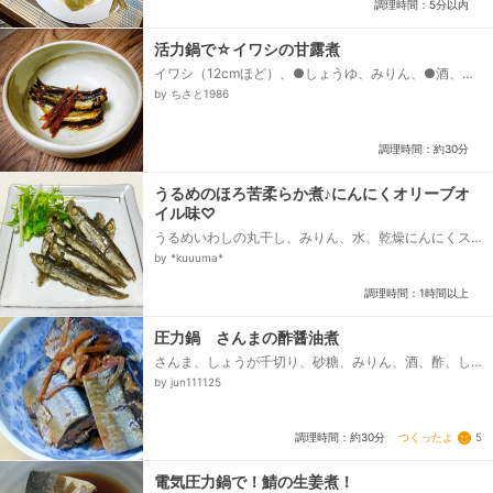
調理時間：5分以内
活力鍋で☆イワシの甘露煮
イワシ（12cmほど）、●しょうゆ、みりん、●酒、●
水、●さとう、●ショウガ
by ちさと1986
調理時間：約30分
うるめのほろ苦柔らか煮♪にんにくオリーブオ
イル味♡
うるめいわしの丸干し、みりん、水、乾燥にんにくス
ライス、オリーブオイル
by *kuuuma*
調理時間：1時間以上
圧力鍋 さんまの酢醤油煮
さんま、しょうが千切り、砂糖、みりん、酒、酢、し
ょうゆ、水
by jun111125
つくったよ
5
調理時間：約30分
電気圧力鍋で！鯖の生姜煮！