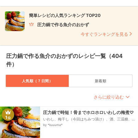
簡単レシピの人気ランキング TOP20
圧力鍋で作る魚介のおかず
今すぐランキングを見る
圧力鍋で作る魚介のおかずのレシピ一覧（404
件）
人気順（７日間）
新着順
さらに絞り込む
圧力鍋で時短！骨までホロホロいわしの梅煮♡
1
位
いわし、梅干し（今回はちみつ漬け）、酒、三温糖、
醤油、みりん、水
by *kuuuma*