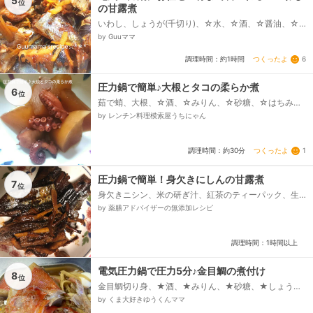
5
位
の甘露煮
いわし、しょうが(千切り)、☆水、☆酒、☆醤油、☆
みりん、☆砂糖
by Guuママ
つくったよ
6
調理時間：約1時間
圧力鍋で簡単♪大根とタコの柔らか煮
6
位
茹で蛸、大根、☆酒、☆みりん、☆砂糖、☆はちみ
つ、☆水、☆醤油
by レンチン料理模索屋うちにゃん
つくったよ
1
調理時間：約30分
圧力鍋で簡単！身欠きにしんの甘露煮
7
位
身欠きニシン、米の研ぎ汁、紅茶のティーパック、生
姜、醤油、砂糖、水、昆布、水(茹でる)
by 薬膳アドバイザーの無添加レシピ
調理時間：1時間以上
電気圧力鍋で圧力5分♪金目鯛の煮付け
8
位
金目鯛切り身、★酒、★みりん、★砂糖、★しょう
ゆ、★水、★しょうがの千切り
by くま大好きゆうくんママ