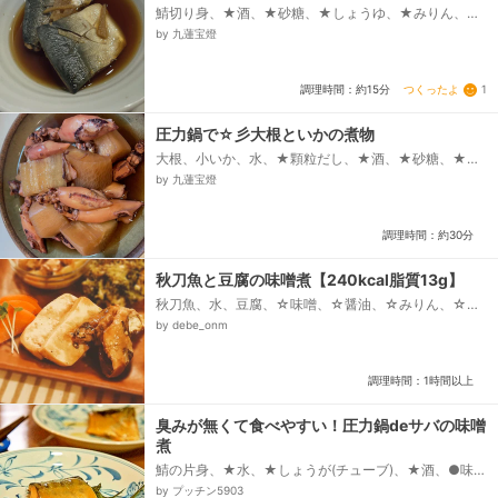
鯖切り身、★酒、★砂糖、★しょうゆ、★みりん、し
ょうが
by 九蓮宝燈
つくったよ
1
調理時間：約15分
圧力鍋で☆彡大根といかの煮物
大根、小いか、水、★顆粒だし、★酒、★砂糖、★み
りん、★しょうゆ
by 九蓮宝燈
調理時間：約30分
秋刀魚と豆腐の味噌煮【240kcal脂質13g】
秋刀魚、水、豆腐、☆味噌、☆醤油、☆みりん、☆
酒、☆砂糖、☆おろし生姜
by debe_onm
調理時間：1時間以上
臭みが無くて食べやすい！圧力鍋deサバの味噌
煮
鯖の片身、★水、★しょうが(チューブ)、★酒、●味
噌、●みりん、●水、●三温糖
by プッチン5903