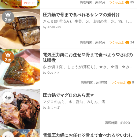
つくったよ
85
調理時間：約30分
PICKUP
圧力鍋で骨まで食べれるサンマの煮付け
2
位
さんま(処理済み)、生姜、or、山椒の実、水、酒、しょ
うゆ、砂糖
by Anelavivi
つくったよ
24
調理時間：約30分
電気圧力鍋にお任せ♡骨まで食べよう♡さばの
3
味噌煮
位
さば(切り身)、しょうが(薄切り)、☆水、☆酒、☆みり
ん、☆砂糖、☆味噌、⚫味噌、⚫醤油
by Guuママ
つくったよ
9
調理時間：約1時間
圧力鍋でマグロのあら煮☆
4
位
マグロのあら、水、醤油、みりん、酒
by おにゃぱ
調理時間：約30分
電気圧力鍋にお任せ♡骨まで食べれる♡いわし