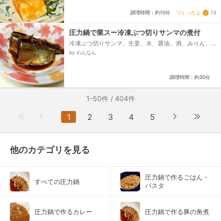
つくったよ
13
調理時間：約10分
圧力鍋で業スー冷凍ぶつ切りサンマの煮付
冷凍ぶつ切りサンマ、生姜、水、醤油、酒、みりん、
砂糖
by わんなん
調理時間：約30分
1-50件 / 404件
1
2
3
4
5
他のカテゴリを見る
圧力鍋で作るごはん・
すべての圧力鍋
パスタ
圧力鍋で作るカレー
圧力鍋で作る豚の角煮