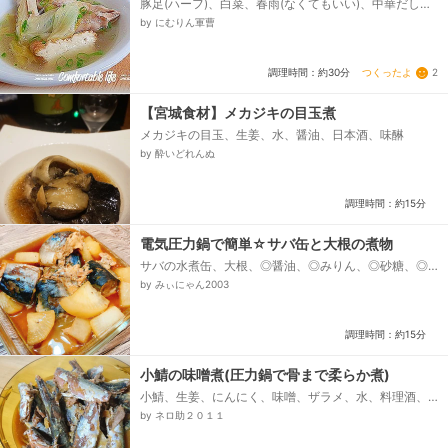
豚足(ハーフ)、白菜、春雨(なくてもいい)、中華だしの
素：ウェイパーや創味シャンタン、塩、水、ねぎ
by にむりん軍曹
つくったよ
2
調理時間：約30分
【宮城食材】メカジキの目玉煮
メカジキの目玉、生姜、水、醤油、日本酒、味醂
by 酔いどれんぬ
調理時間：約15分
電気圧力鍋で簡単☆サバ缶と大根の煮物
サバの水煮缶、大根、◎醤油、◎みりん、◎砂糖、◎料
理酒、◎水
by みぃにゃん2003
調理時間：約15分
小鯖の味噌煮(圧力鍋で骨まで柔らか煮)
小鯖、生姜、にんにく、味噌、ザラメ、水、料理酒、
みりん
by ネロ助２０１１