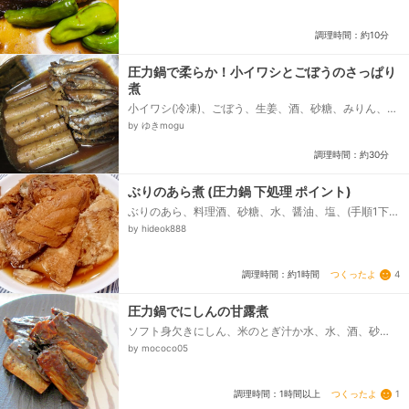
調理時間：約10分
圧力鍋で柔らか！小イワシとごぼうのさっぱり
煮
小イワシ(冷凍)、ごぼう、生姜、酒、砂糖、みりん、し
ょうゆ、酢
by ゆきmogu
調理時間：約30分
ぶりのあら煮 (圧力鍋 下処理 ポイント)
ぶりのあら、料理酒、砂糖、水、醤油、塩、(手順1下処
理用)
by hideok888
つくったよ
4
調理時間：約1時間
圧力鍋でにしんの甘露煮
ソフト身欠きにしん、米のとぎ汁か水、水、酒、砂
糖、醤油、水飴
by mococo05
つくったよ
1
調理時間：1時間以上