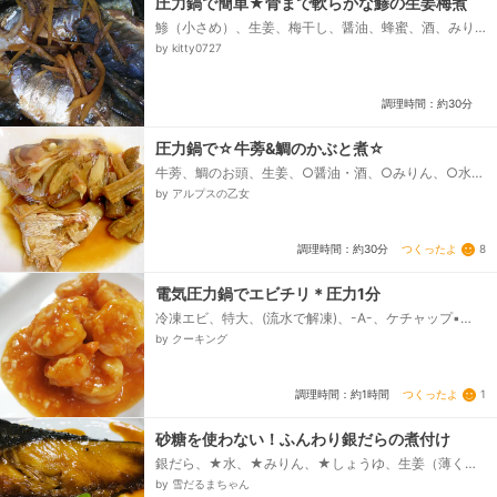
圧力鍋で簡単★骨まで軟らかな鯵の生姜梅煮
鯵（小さめ）、生姜、梅干し、醤油、蜂蜜、酒、みり
ん、水
by kitty0727
調理時間：約30分
圧力鍋で☆牛蒡&鯛のかぶと煮☆
牛蒡、鯛のお頭、生姜、○醤油・酒、○みりん、○水、
○ほんだし、○蜂蜜、塩（鯛用）
by アルプスの乙女
つくったよ
8
調理時間：約30分
電気圧力鍋でエビチリ＊圧力1分
冷凍エビ、特大、(流水で解凍)、-A-、ケチャップ▪
水、おろしにんにく▪おろし生姜▪鶏ガラ▪砂糖、豆板醤
by クーキング
▪酒、---、ねぎみじん、片栗粉、ごま油...
つくったよ
1
調理時間：約1時間
砂糖を使わない！ふんわり銀だらの煮付け
銀だら、★水、★みりん、★しょうゆ、生姜（薄くス
ライスする）、ししとう
by 雪だるまちゃん