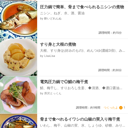
圧力鍋で簡単、骨まで食べられるニシンの煮物
ニシン、ねぎ、水、酒、醤油
by 酔いどれんぬ
調理時間：約15分
すり身と大根の煮物
大根、すり身(お好みのもの)、めんつゆ(濃縮3倍)、み
りん、水
by LisaLisa
調理時間：約30分
電気圧力鍋で◎鯖の梅干煮
鯖、梅干し、すりおろし生姜、◆清酒、◆濃口醤油、
◆みりん、砂糖、カイワレ
by 所沢とっくん
つくったよ
1
調理時間：約1時間
骨まで食べれるイワシの山椒の実入り梅干煮
いわし、梅干、山椒の実、水、しょうゆ、砂糖、みり