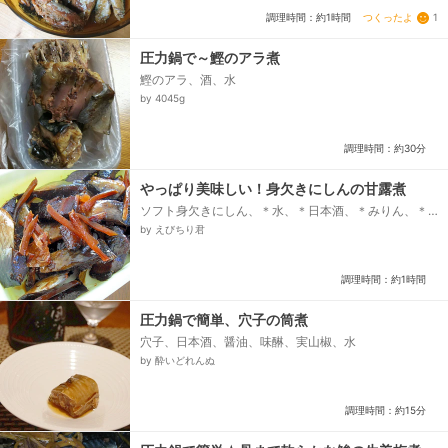
つくったよ
1
調理時間：約1時間
圧力鍋で～鰹のアラ煮
鰹のアラ、酒、水
by 4045g
調理時間：約30分
やっぱり美味しい！身欠きにしんの甘露煮
ソフト身欠きにしん、＊水、＊日本酒、＊みりん、＊
三温糖、＊醤油、＊生姜（千切りにする）
by えびちり君
調理時間：約1時間
圧力鍋で簡単、穴子の筒煮
穴子、日本酒、醤油、味醂、実山椒、水
by 酔いどれんぬ
調理時間：約15分