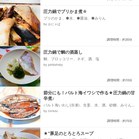
圧力鍋でブリかま煮☆
ブリのかま、●水、●醤油、●みりん
by おにゃぱ
調理時間：約30分
圧力鍋で鯛の酒蒸し
鯛、ブロッコリー、ネギ、酒、塩
by pinkishsky
調理時間：約10分
節分にも！バルト海イワシで作る★圧力鍋の甘
辛煮♪
バルト海いわし(冷凍)、生姜、水、酒、砂糖、みりん、
醤油
by torezu
調理時間：約15分
★”豚足のとろとろスープ