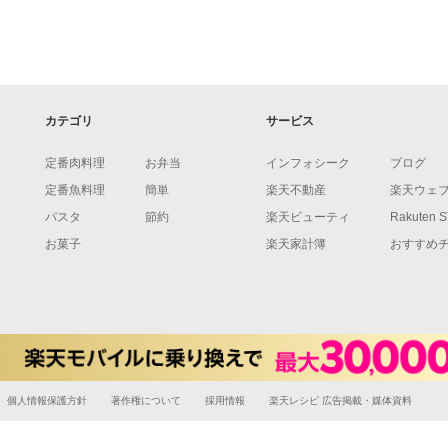
カテゴリ
サービス
定番肉料理
お弁当
インフォシーク
ブログ
定番魚料理
簡単
楽天不動産
楽天ウェ
パスタ
節約
楽天ビューティ
Rakuten 
お菓子
楽天家計簿
おすすめ
個人情報保護方針
著作権について
採用情報
楽天レシピ 広告掲載・媒体資料