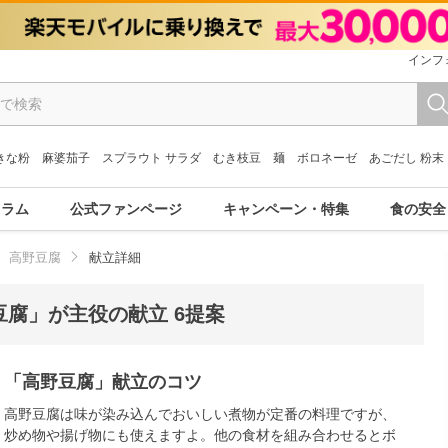
インフ
きな粉
麻婆茄子
スプラウト サラダ
むき枝豆
麺
ボロネーゼ
あごだし 粉末
コラム
公式ファンページ
キャンペーン・特集
食の安全
高野豆腐
献立詳細
腐」が主役の献立 6提案
「高野豆腐」献立のコツ
高野豆腐は味が染み込んでおいしい煮物が定番の料理ですが、
炒め物や揚げ物にも使えますよ。他の食材を組み合わせるとボ