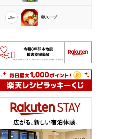
卵スープ
10
位