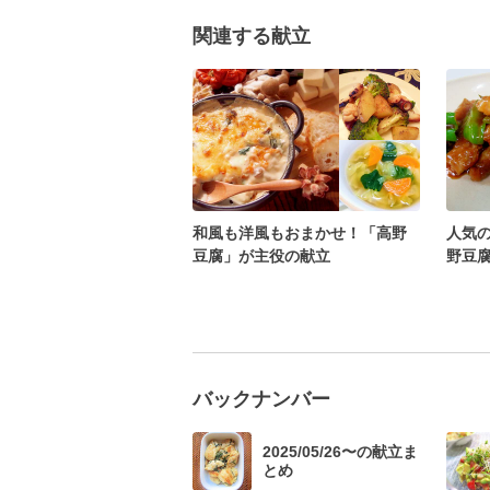
関連する献立
和風も洋風もおまかせ！「高野
人気
豆腐」が主役の献立
野豆
バックナンバー
2025/05/26〜の献立ま
とめ