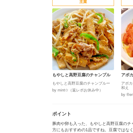
主菜
もやしと高野豆腐のチャンプル
アボ
塩麹
もやしと高野豆腐のチャンプルー
アボカ
和え
by mint✩（返レポお休み中）
by ®️en
ポイント
豚肉や卵も入った、もやしと高野豆腐のチ
方にもおすすめの1品ですね。豆腐ではな