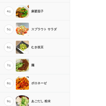
麻婆茄子
4
位
スプラウト サラダ
5
位
むき枝豆
6
位
麺
7
位
ボロネーゼ
8
位
あごだし 粉末
9
位