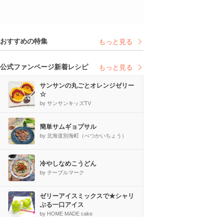
おすすめの特集
もっと見る
公式ファンページ新着レシピ
もっと見る
サンサンの丸ごとオレンジゼリー
☆
by サンサンキッズTV
簡単サムギョプサル
by 北海道別海町（べつかいちょう）
冷やしなめこうどん
by テーブルマーク
ゼリーアイスミックスで★シャリ
ぷる一口アイス
by HOME MADE cake