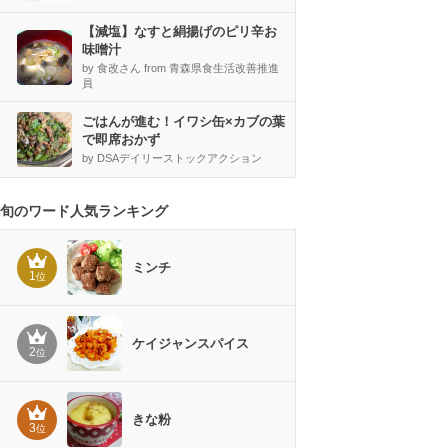
【減塩】なすと絹揚げのピリ辛お
味噌汁
by 食改さん from 青森県食生活改善推進
員
ごはんが進む！イワシ缶×カブの葉
で即席おかず
by DSAデイリーストックアクション
旬のワード人気ランキング
ミンチ
1
位
ケイジャンスパイス
2
位
きな粉
3
位