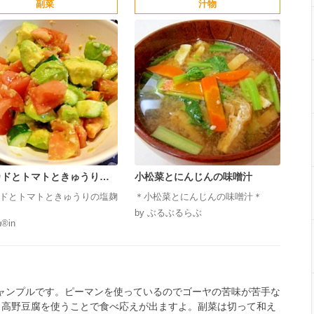
副菜
汁物
カドとトマトときゅうりの
小松菜とにんじんの味噌汁
和え
ドとトマトときゅうりの塩麹
＊小松菜とにんじんの味噌汁＊
by ぶるぶるらぶ
®️in
ャンプルです。ピーマンを使っているのでゴーヤの苦味が苦手な
く高野豆腐を使うことで食べ応えが出ますよ。副菜は切って和え