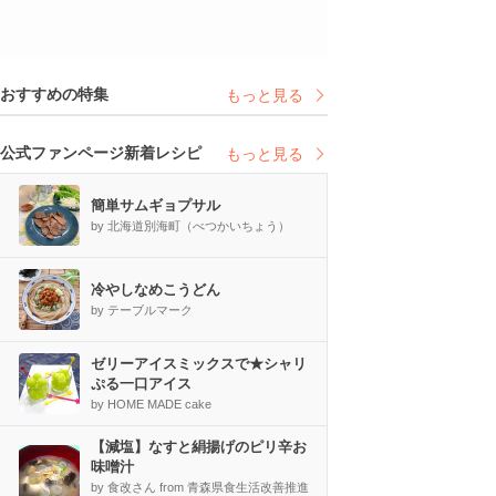
おすすめの特集
もっと見る
公式ファンページ新着レシピ
もっと見る
簡単サムギョプサル
by 北海道別海町（べつかいちょう）
冷やしなめこうどん
by テーブルマーク
ゼリーアイスミックスで★シャリ
ぷる一口アイス
by HOME MADE cake
【減塩】なすと絹揚げのピリ辛お
味噌汁
by 食改さん from 青森県食生活改善推進