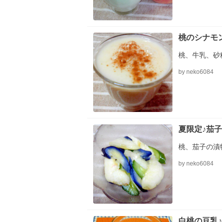
桃のシナモ
桃、牛乳、砂
by neko6084
夏限定♪茄
桃、茄子の漬
by neko6084
白桃の豆乳♪