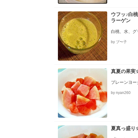
ウフッ♪白
ラーゲン
白桃、水、グ
by ブ〜子
真夏の果実
プレーンヨー
by nyan260
夏真っ盛り