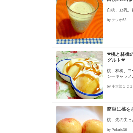
白桃、豆乳、
by テツオ63
❤桃と林檎
グルト❤
桃、林檎、ヨ
シーキャラメ
by 小太郎１２
簡単に桃を
桃、先の尖っ
by Polaris36