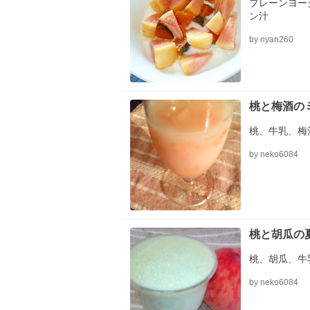
プレーンヨー
ン汁
by nyan260
桃と梅酒の
桃、牛乳、梅
by neko6084
桃と胡瓜の
桃、胡瓜、牛
by neko6084