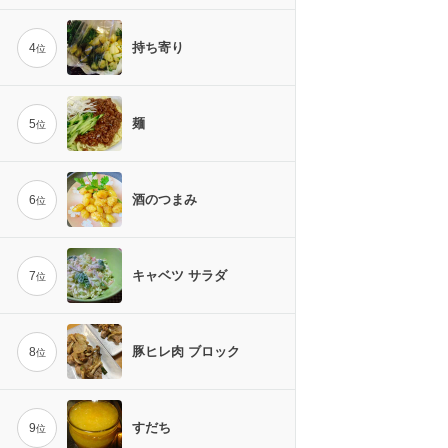
持ち寄り
4
位
麺
5
位
酒のつまみ
6
位
キャベツ サラダ
7
位
豚ヒレ肉 ブロック
8
位
すだち
9
位