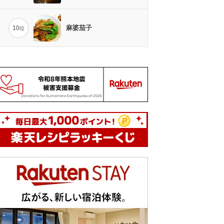
麻婆茄子
10
位