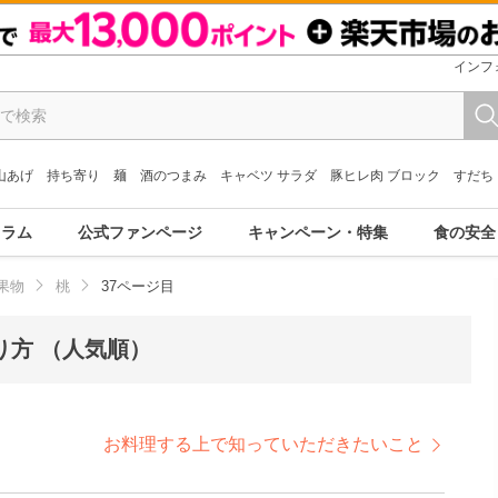
インフ
山あげ
持ち寄り
麺
酒のつまみ
キャベツ サラダ
豚ヒレ肉 ブロック
すだち
コラム
公式ファンページ
キャンペーン・特集
食の安全
果物
桃
37ページ目
り方 （人気順）
お料理する上で知っていただきたいこと