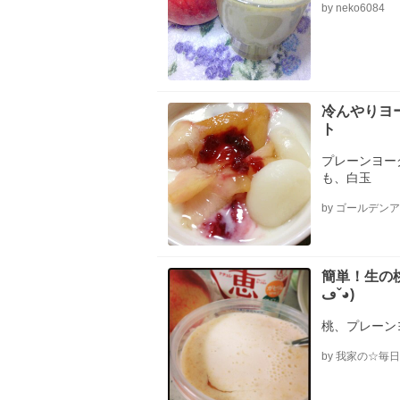
by neko6084
冷んやりヨ
ト
プレーンヨー
も、白玉
by ゴールデン
簡単！生の桃
ڡˇ◕)
桃、プレーン
by 我家の☆毎