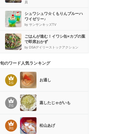
員
シュワシュワ☆くもりんブルーハ
ワイゼリー♪
by サンサンキッズTV
ごはんが進む！イワシ缶×カブの葉
で即席おかず
by DSAデイリーストックアクション
旬のワード人気ランキング
お通し
1
位
蒸したじゃがいも
2
位
松山あげ
3
位