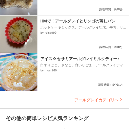
調理時間：約10分
HMで！アールグレイとリンゴの蒸しパン
ホットケーキミックス、アールグレイ粉末、牛乳、リ
ンゴ
by reisa999
調理時間：約10分
アイス☆セサミアールグレイミルクティー♪
白すりごま、きなこ、白いりごま、アールグレイティ
ーラテ、低脂肪乳、氷
by nyan260
調理時間：5分以内
アールグレイカテゴリへ
その他の簡単レシピ人気ランキング