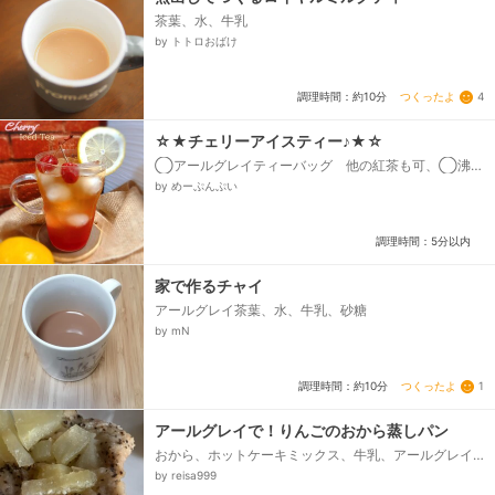
茶葉、水、牛乳
by トトロおばけ
つくったよ
4
調理時間：約10分
☆★チェリーアイスティー♪★☆
◯アールグレイティーバッグ 他の紅茶も可、◯沸騰
させたお湯、●チェリーシロップ、◉氷片、※レモンス
by めーぷんぷい
ライス、※チェリー コンポート、生いずれも可...
調理時間：5分以内
家で作るチャイ
アールグレイ茶葉、水、牛乳、砂糖
by mN
つくったよ
1
調理時間：約10分
アールグレイで！りんごのおから蒸しパン
おから、ホットケーキミックス、牛乳、アールグレイ
粉末、りんご
by reisa999