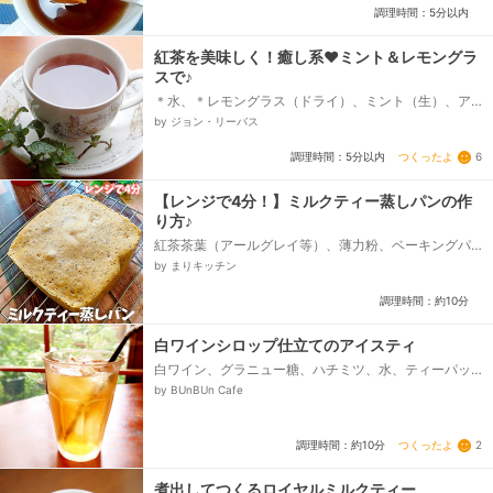
調理時間：5分以内
紅茶を美味しく！癒し系❤ミント＆レモングラ
スで♪
＊水、＊レモングラス（ドライ）、ミント（生）、ア
ールグレイ（他の紅茶でも）、はちみつ
by ジョン・リーバス
つくったよ
6
調理時間：5分以内
【レンジで4分！】ミルクティー蒸しパンの作
り方♪
紅茶茶葉（アールグレイ等）、薄力粉、ベーキングパ
ウダー、砂糖、牛乳（豆乳）
by まりキッチン
調理時間：約10分
白ワインシロップ仕立てのアイスティ
白ワイン、グラニュー糖、ハチミツ、水、ティーパッ
ク、氷
by BUnBUn Cafe
つくったよ
2
調理時間：約10分
煮出してつくるロイヤルミルクティー