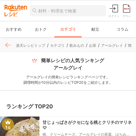
ログイン
チラシ
おすすめ
おトク
カテゴリ
献立
コラム
楽天レシピトップ
カテゴリ
飲みもの
お茶
アールグレイ
簡単
簡単レシピの人気ランキング
アールグレイ
アールグレイの簡単レシピランキングページです。
調理時間が10分以内のレシピTOP20をご紹介します。
ランキング TOP20
甘じょっぱさがクセになる桃とクリチのマリネ
1
♡
位
桃、クリームチーズ、アールグレイの茶葉、はちみ