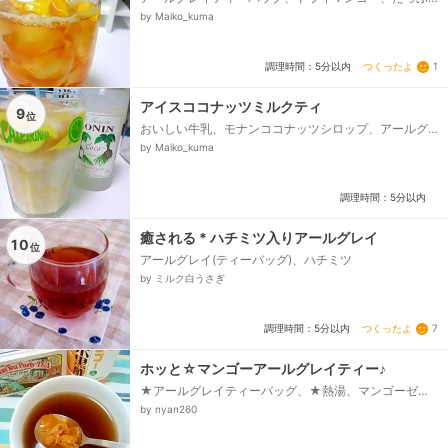
りの氷、沸騰したてのお湯
by Maiko_kuma
つくったよ
1
調理時間：5分以内
アイスココナッツミルクティ
9
位
おいしい牛乳、モナンココナッツシロップ、アールグ
レイ茶葉、ココナッツファイン、お湯、氷
by Maiko_kuma
調理時間：5分以内
癒される * ハチミツ入りアールグレイ
10
位
アールグレイ(ティーバッグ)、ハチミツ
by ミルク白うさぎ
つくったよ
7
調理時間：5分以内
ホッと☆マンゴーアールグレイティー♪
★アールグレイティーバッグ、★熱湯、マンゴーゼリ
ー、ドライマンゴー、マンゴー黒酢
by nyan260