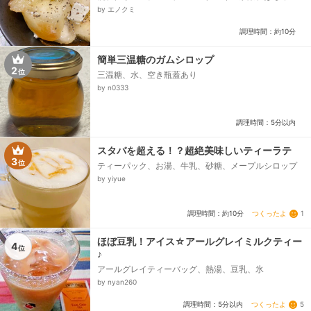
つ、きび砂糖 ※省略可、オリーブオイル ※省略可、
by エノクミ
レモン汁 ※省略可、味塩こしょう ※省略可...
調理時間：約10分
簡単三温糖のガムシロップ
2
位
三温糖、水、空き瓶蓋あり
by n0333
調理時間：5分以内
スタバを超える！？超絶美味しいティーラテ
3
位
ティーパック、お湯、牛乳、砂糖、メープルシロップ
by yiyue
つくったよ
1
調理時間：約10分
ほぼ豆乳！アイス☆アールグレイミルクティー
4
位
♪
アールグレイティーバッグ、熱湯、豆乳、氷
by nyan260
つくったよ
5
調理時間：5分以内