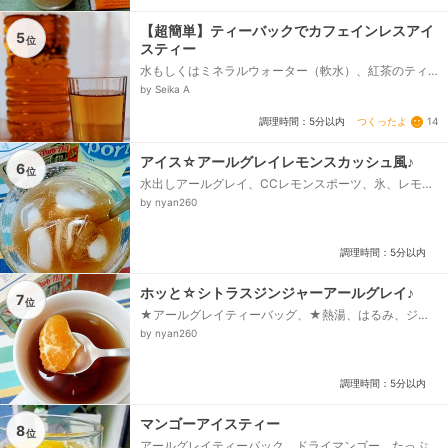
【超簡単】ティーバックでカフェインレスアイ
5
位
スティー
水もしくはミネラルウォーター（軟水）、紅茶のティ
ーパック
by Seika A
つくったよ
14
調理時間：5分以内
アイス☆アールグレイレモンスカッシュ風♪
6
位
水出しアールグレイ、CCレモンスポーツ、氷、レモン
汁、はちみつ
by nyan260
調理時間：5分以内
ホッと☆シトラスジンジャーアールグレイ♪
7
位
★アールグレイティーバッグ、★熱湯、はるみ、ジン
ジャーシロップ
by nyan260
調理時間：5分以内
マンゴーアイスティー
8
位
アールグレイティーパック、ドライマンゴー、たっぷ