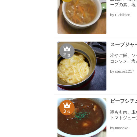
ープの素、塩
by r_chibico
スープジャ
2
冷やご飯、ソ
位
コンソメ、塩
す）、油
by spices1217
ビーフシチ
3
鶏もも肉、玉
位
トマトジュー
ーのルー、パ
by moooko