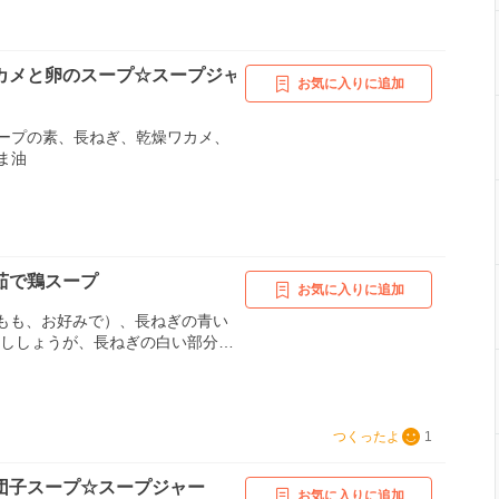
カメと卵のスープ☆スープジャ
お気に入りに追加
ープの素、長ねぎ、乾燥ワカメ、
ま油
茹で鶏スープ
お気に入りに追加
rもも、お好みで）、長ねぎの青い
ろししょうが、長ねぎの白い部分、
腐（きぬorもめん、お好みで）、
汁、＋、水、塩、こしょう、すり
うが甘酢漬け ※
つくったよ
1
団子スープ☆スープジャー
お気に入りに追加