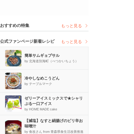
おすすめの特集
もっと見る
公式ファンページ新着レシピ
もっと見る
簡単サムギョプサル
by 北海道別海町（べつかいちょう）
冷やしなめこうどん
by テーブルマーク
ゼリーアイスミックスで★シャリ
ぷる一口アイス
by HOME MADE cake
【減塩】なすと絹揚げのピリ辛お
味噌汁
by 食改さん from 青森県食生活改善推進