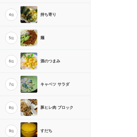
持ち寄り
4
位
麺
5
位
酒のつまみ
6
位
キャベツ サラダ
7
位
豚ヒレ肉 ブロック
8
位
すだち
9
位