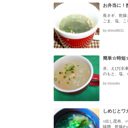
お弁当に！
長ネギ、乾燥
ごま、塩、こ
by shino8631
簡単☆時短
水、えび(冷
のもと、塩、
by moooko
しめじとワ
○出し昆布、
味噌、乾燥わ