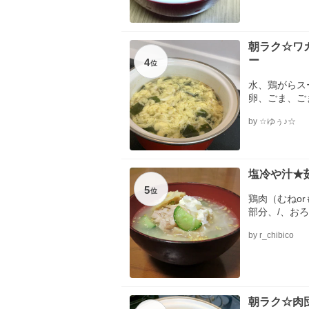
朝ラク☆ワ
ー
4
位
水、鶏がらス
卵、ごま、ご
by ☆ゆぅ♪☆
塩冷や汁★
5
位
鶏肉（むねo
部分、/、お
きゅうり、豆
by r_chibico
茹で鶏の茹で
ごま、新しょ
朝ラク☆肉