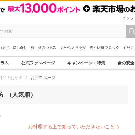
インフ
山あげ
持ち寄り
麺
酒のつまみ
キャベツ サラダ
豚ヒレ肉 ブロック
すだち
コラム
公式ファンページ
キャンペーン・特集
食の安全
弁当のおかず
お弁当 スープ
方 （人気順）
。
お料理する上で知っていただきたいこと