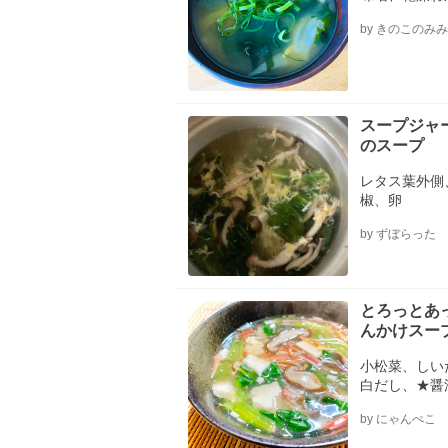
by きのこのみみ
スープジャ
のスープ
レタス葉外側
椒、卵
by ずぼらった
とろっとあ
んかけスー
小松菜、しい
白だし、★醤
ビ
by にゃんぺこ