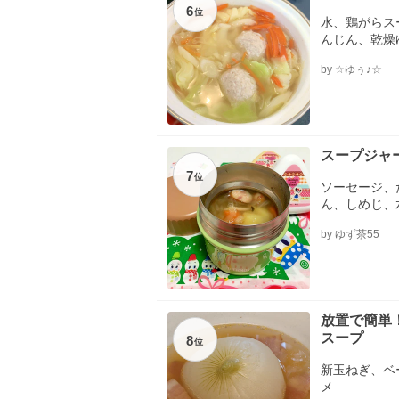
6
位
水、鶏がらス
んじん、乾燥
by ☆ゆぅ♪☆
スープジャ
7
位
ソーセージ、
ん、しめじ、
by ゆず茶55
放置で簡単
スープ
8
位
新玉ねぎ、ベ
メ