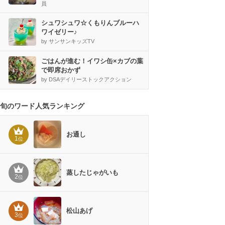
員
シュワシュワ☆くもりんブルーハ
ワイゼリー♪
by サンサンキッズTV
ごはんが進む！イワシ缶×カブの葉
で即席おかず
by DSAデイリーストックアクション
旬のワード人気ランキング
お通し
1
位
蒸したじゃがいも
2
位
松山あげ
3
位