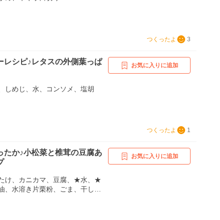
つくったよ
3
ーレシピ♪レタスの外側葉っぱ
お気に入りに追加
、しめじ、水、コンソメ、塩胡
つくったよ
1
ったか♪小松菜と椎茸の豆腐あ
お気に入りに追加
プ
たけ、カニカマ、豆腐、★水、★
油、水溶き片栗粉、ごま、干しエ