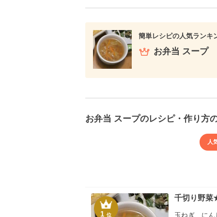
簡単レシピの人気ランキ
お弁当 スープ
お弁当 スープのレシピ・作り方
人
千切り野菜
1
玉ねぎ、にん
位