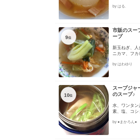
by はる.
市販のスー
ープ
9
位
新玉ねぎ、人
ニカマ、フカ
by はわゆり
スープジャ
のスープ♪
10
位
水、ワンタン
素、塩、コシ
by ●まかろん●