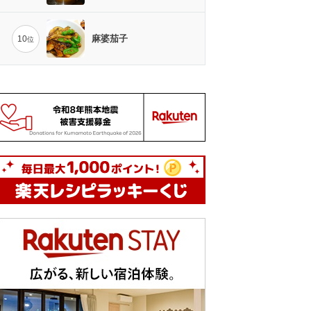
麻婆茄子
10
位