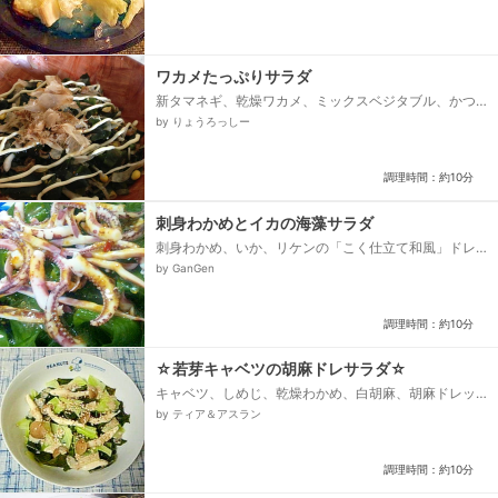
ワカメたっぷりサラダ
新タマネギ、乾燥ワカメ、ミックスベジタブル、かつ
お節、クレージーソルト、和風ドレッシング、マヨネ
by りょうろっしー
ーズ
調理時間：約10分
刺身わかめとイカの海藻サラダ
刺身わかめ、いか、リケンの「こく仕立て和風」ドレ
ッシング
by GanGen
調理時間：約10分
☆若芽キャベツの胡麻ドレサラダ☆
キャベツ、しめじ、乾燥わかめ、白胡麻、胡麻ドレッ
シング
by ティア＆アスラン
調理時間：約10分