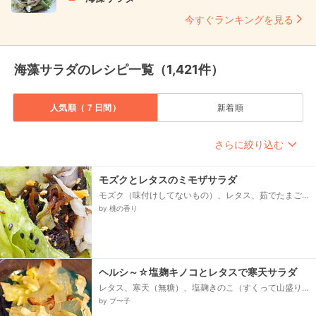
今すぐランキングを見る
海藻サラダのレシピ一覧（1,421件）
人気順（７日間）
新着順
さらに絞り込む
モズクとレタスのミモザサラダ
モズク（味付けしてないもの）、レタス、茹でたまご
の黄身、黒ゴマ、ゴマ油、お酢、お醤油、お砂糖
by 桃の香り
ヘルシ～☆塩麹キノコとレタスで寒天サラダ
レタス、寒天（無糖）、塩麹きのこ（すくって山盛り
気味）、チューブからし
by ブ〜子