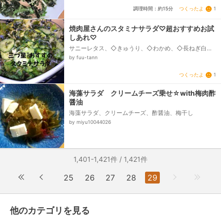
つくったよ
1
調理時間：約15分
焼肉屋さんのスタミナサラダ♡超おすすめお試
しあれ♡
サニーレタス、◇きゅうり、◇わかめ、◇長ねぎ白、
◇味噌、◇にんにく、(すりおろし)、◇酢、◇サラダ
by fuu-tann
油
つくったよ
1
海藻サラダ クリームチーズ乗せ☆with梅肉酢
醤油
海藻サラダ、クリームチーズ、酢醤油、梅干し
by miyu10044026
1,401-1,421件 / 1,421件
25
26
27
28
29
他のカテゴリを見る