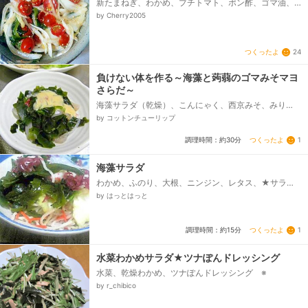
新たまねぎ、わかめ、プチトマト、ポン酢、ゴマ油、
ゴマ
by Cherry2005
つくったよ
24
負けない体を作る～海藻と蒟蒻のゴマみそマヨ
さらだ～
海藻サラダ（乾燥）、こんにゃく、西京みそ、みり
ん、マヨネーズ、すりゴマ（白）
by コットンチューリップ
つくったよ
1
調理時間：約30分
海藻サラダ
わかめ、ふのり、大根、ニンジン、レタス、★サラダ
油、★酢、★しお、★こしょう
by はっとはっと
つくったよ
1
調理時間：約15分
水菜わかめサラダ★ツナぽんドレッシング
水菜、乾燥わかめ、ツナぽんドレッシング ※
by r_chibico