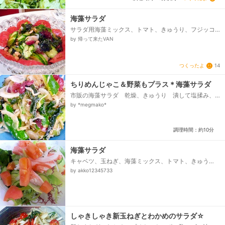
海藻サラダ
サラダ用海藻ミックス、トマト、きゅうり、フジッコ
のサラダ用お豆、市販のドレッシング
by 帰って来たVAN
つくったよ
14
ちりめんじゃこ＆野菜もプラス＊海藻サラダ
市販の海藻サラダ 乾燥、きゅうり 潰して塩揉み、
手で一口大に裂く、玉ねぎスライス 水に晒し水気を
by *megmako*
切る、ちりめんじゃこ、●ポン酢、●黒糖 砂糖なら何
でも♪、●すりごま...
調理時間：約10分
海藻サラダ
キャベツ、玉ねぎ、海藻ミックス、トマト、きゅう
り、蟹のほぐし身、乾燥わかめ、和風ドレッシング
by akko12345733
（醤油ドレッシング等）...
しゃきしゃき新玉ねぎとわかめのサラダ☆