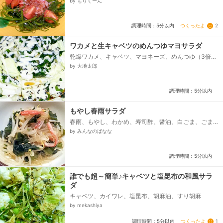
by もりくーん
つくったよ
2
調理時間：5分以内
ワカメと生キャベツのめんつゆマヨサラダ
乾燥ワカメ、キャベツ、マヨネーズ、めんつゆ（3倍濃
縮）、黒ごま（お好みのごまで）
by 大地太郎
調理時間：5分以内
もやし春雨サラダ
春雨、もやし、わかめ、寿司酢、醤油、白ごま、ごま
油、からし
by みんなのばなな
調理時間：5分以内
誰でも超～簡単♪キャベツと塩昆布の和風サラ
ダ
キャベツ、カイワレ、塩昆布、胡麻油、すり胡麻
by mekashiya
つくったよ
1
調理時間：5分以内