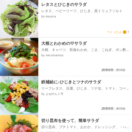
レタスとひじきのサラダ
レタス、ベビーリーフ、ひじき、黒トリュフソルト
by koyoca
つくったよ
1
大根とわかめの♡サラダ
大根、キャベツ、乾燥わかめ、ごま、こねぎ、ポン酢
ジュレ、ミニトマト
by necomanma
調理時間：約10分
鉄補給に♪ひじきとツナのサラダ
リーフレタス、豆腐、ひじき、ツナ缶、トマト、コー
ン、胡麻ドレッシング
by よねやん１号
調理時間：約10分
切り昆布を使って、簡単サラダ
切り昆布、プチトマト、おかか、ドレッシング、・ハ
チミツ オリーブオイル しょう油 酢