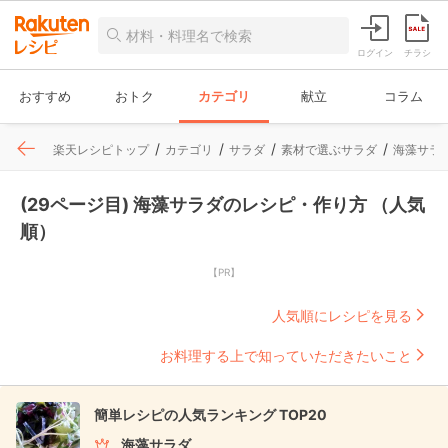
ログイン
チラシ
おすすめ
おトク
カテゴリ
献立
コラム
楽天レシピトップ
カテゴリ
サラダ
素材で選ぶサラダ
海藻サラ
(29ページ目) 海藻サラダのレシピ・作り方 （人気
順）
【PR】
人気順にレシピを見る
お料理する上で知っていただきたいこと
簡単レシピの人気ランキング TOP20
海藻サラダ