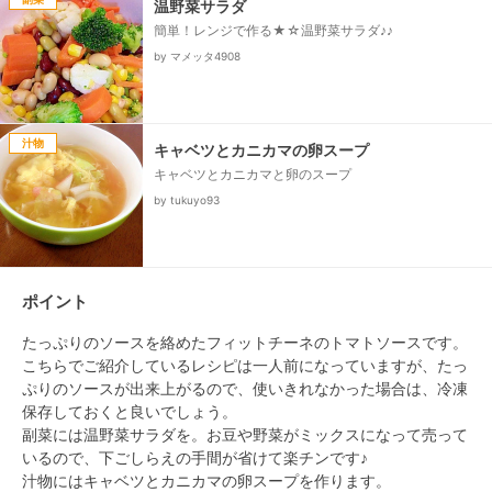
温野菜サラダ
簡単！レンジで作る★☆温野菜サラダ♪♪
by マメッタ4908
汁物
キャベツとカニカマの卵スープ
キャベツとカニカマと卵のスープ
by tukuyo93
ポイント
たっぷりのソースを絡めたフィットチーネのトマトソースです。
こちらでご紹介しているレシピは一人前になっていますが、たっ
ぷりのソースが出来上がるので、使いきれなかった場合は、冷凍
保存しておくと良いでしょう。

副菜には温野菜サラダを。お豆や野菜がミックスになって売って
いるので、下ごしらえの手間が省けて楽チンです♪

汁物にはキャベツとカニカマの卵スープを作ります。