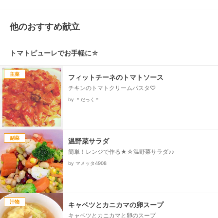
他のおすすめ献立
トマトピューレでお手軽に☆
主菜
フィットチーネのトマトソース
チキンのトマトクリームパスタ♡
by ＊だっく＊
副菜
温野菜サラダ
簡単！レンジで作る★☆温野菜サラダ♪♪
by マメッタ4908
汁物
キャベツとカニカマの卵スープ
キャベツとカニカマと卵のスープ