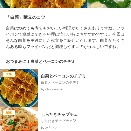
「白菜」献立のコツ
白菜は炒めても煮てもおいしい料理がたくさんありますね。フラ
イパンで簡単にできる料理は忙しい時におすすめですよ。今回は
そんな白菜を主役にした献立をご紹介いたします。白菜がたくさ
んある時もフライパンだと調理しやすいのがうれしいですね。
おつまみに！白菜とベーコンのチヂミ
主菜
白菜とベーコンのチヂミ
白菜とベーコンのチヂミ
by chocomaca
副菜
しらたきチャプチェ
しらたきチャプチェ♡
by みうママ