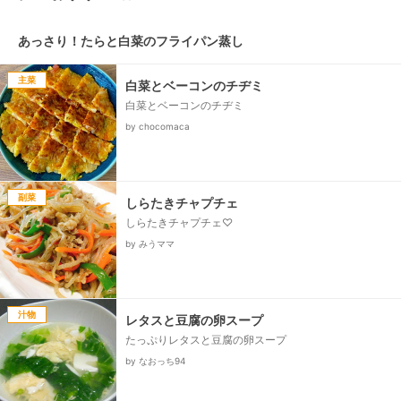
あっさり！たらと白菜のフライパン蒸し
主菜
白菜とベーコンのチヂミ
白菜とベーコンのチヂミ
by chocomaca
副菜
しらたきチャプチェ
しらたきチャプチェ♡
by みうママ
汁物
レタスと豆腐の卵スープ
たっぷりレタスと豆腐の卵スープ
by なおっち94