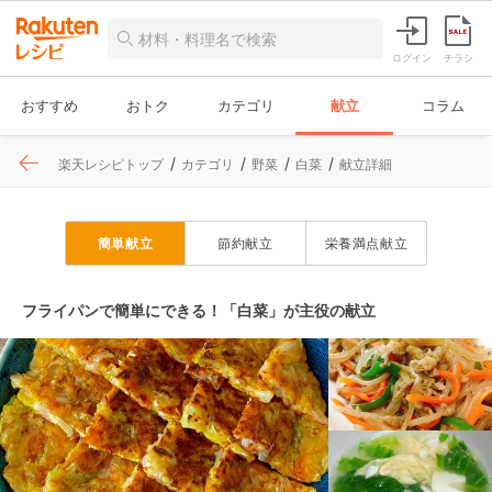
ログイン
チラシ
おすすめ
おトク
カテゴリ
献立
コラム
楽天レシピトップ
カテゴリ
野菜
白菜
献立詳細
簡単献立
節約献立
栄養満点献立
フライパンで簡単にできる！「白菜」が主役の献立