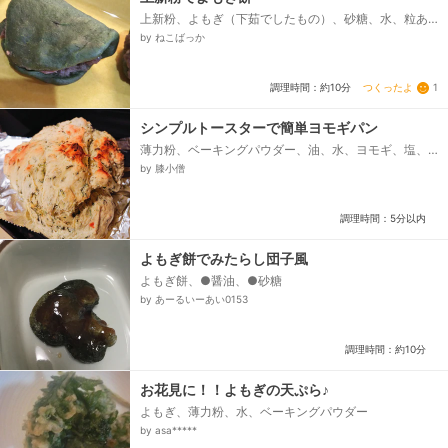
上新粉、よもぎ（下茹でしたもの）、砂糖、水、粒あ
ん
by ねこばっか
つくったよ
1
調理時間：約10分
シンプルトースターで簡単ヨモギパン
薄力粉、ベーキングパウダー、油、水、ヨモギ、塩、
プレーンヨーグルト
by 膝小僧
調理時間：5分以内
よもぎ餅でみたらし団子風
よもぎ餅、●醤油、●砂糖
by あーるいーあい0153
調理時間：約10分
お花見に！！よもぎの天ぷら♪
よもぎ、薄力粉、水、ベーキングパウダー
by asa*****