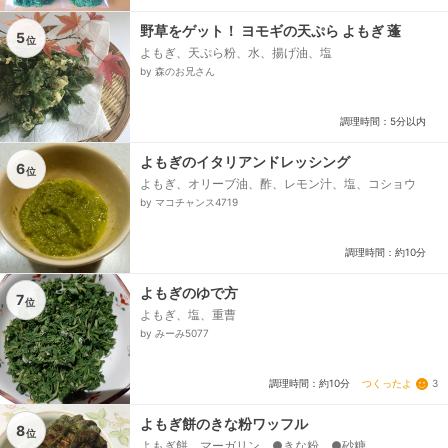
野草をゲット！ ヨモギの天ぷら よもぎ 蓬
5
位
よもぎ、天ぷら粉、水、揚げ油、塩
by 森のお兄さん
調理時間：5分以内
よもぎのイタリアンドレッシング
6
位
よもぎ、オリーブ油、酢、レモン汁、塩、コショウ
by マコチャンス4719
調理時間：約10分
よもぎのゆで方
7
位
よもぎ、塩、重曹
by みーみ5077
つくったよ
3
調理時間：約10分
よもぎ餅のきな粉ワッフル
8
位
よもぎ餅、マーガリン、●きな粉、●砂糖