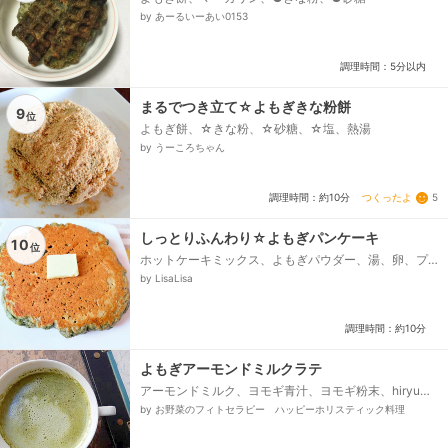
by あーるいーあい0153
調理時間：5分以内
まるでつき立て☆よもぎきな粉餅
9
位
よもぎ餅、☆きな粉、☆砂糖、☆塩、熱湯
by うーころちゃん
つくったよ
5
調理時間：約10分
しっとりふんわり☆よもぎパンケーキ
10
位
ホットケーキミックス、よもぎパウダー、湯、卵、プ
レーンヨーグルト、マヨネーズ、油、バター、はちみ
by LisaLisa
つ、あんこなど...
調理時間：約10分
よもぎアーモンドミルクラテ
アーモンドミルク、ヨモギ青汁、ヨモギ粉末、hiryuの
原料糖 きび砂糖、ヨモギ粉末を溶く熱湯、ミルクフ
by お野菜のフィトセラピー ハッピーホリスティック料理
ォーマー、ミルクジャグまたは、口つき耐熱カップ、
ヨモギ粉末用溶く用の口つき耐熱カップ、それぞれテ