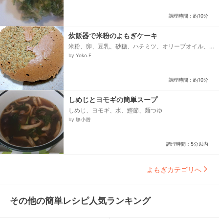
調理時間：約10分
炊飯器で米粉のよもぎケーキ
米粉、卵、豆乳、砂糖、ハチミツ、オリーブオイル、
粒あん、ベーキングパウダー、ヨモギパウダー
by Yoko.F
調理時間：約10分
しめじとヨモギの簡単スープ
しめじ、ヨモギ、水、鰹節、麺つゆ
by 膝小僧
調理時間：5分以内
よもぎカテゴリへ
その他の簡単レシピ人気ランキング