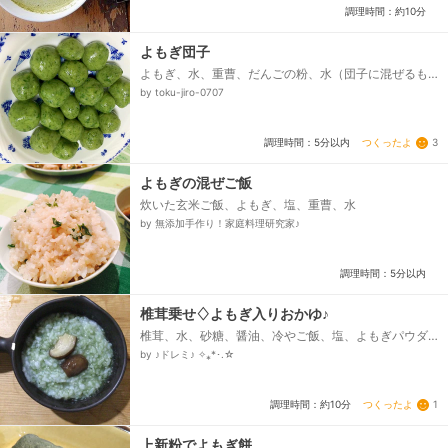
ィーカップ...
調理時間：約10分
よもぎ団子
よもぎ、水、重曹、だんごの粉、水（団子に混ぜるも
の）、水（茹でる用）
by toku-jiro-0707
つくったよ
3
調理時間：5分以内
よもぎの混ぜご飯
炊いた玄米ご飯、よもぎ、塩、重曹、水
by 無添加手作り！家庭料理研究家♪
調理時間：5分以内
椎茸乗せ♢よもぎ入りおかゆ♪
椎茸、水、砂糖、醤油、冷やご飯、塩、よもぎパウダ
ー
by ♪ドレミ♪ ✧⁎*･.☆
つくったよ
1
調理時間：約10分
上新粉でよもぎ餅