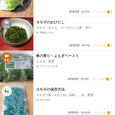
つくったよ
3
調理時間：約10分
ヨモギのおひたし
2
位
ヨモギ、みりん、カツオだしの素、煮汁
by 和食もりもと
つくったよ
1
調理時間：約10分
春の香り～よもぎペースト
3
位
よもぎ、重曹
by アルプスの乙女
つくったよ
11
調理時間：約10分
ヨモギの保存方法
4
位
ヨモギの葉（4月上旬に採取）、塩、重曹
by kiyu2297
つくったよ
1
調理時間：5分以内