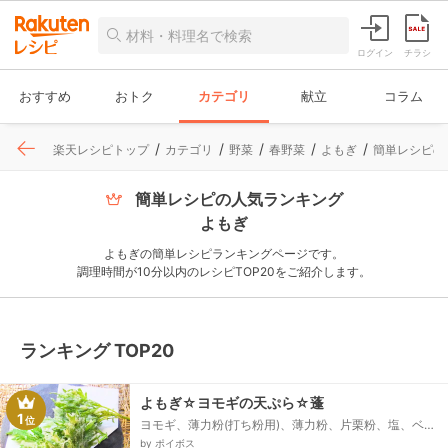
ログイン
チラシ
おすすめ
おトク
カテゴリ
献立
コラム
楽天レシピトップ
カテゴリ
野菜
春野菜
よもぎ
簡単レシピの人
簡単レシピの人気ランキング
よもぎ
よもぎの簡単レシピランキングページです。
調理時間が10分以内のレシピTOP20をご紹介します。
ランキング TOP20
よもぎ☆ヨモギの天ぷら☆蓬
1
位
ヨモギ、薄力粉(打ち粉用)、薄力粉、片栗粉、塩、ベー
キングパウダー、冷水
by ポイボス