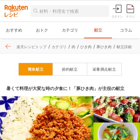
ログイン
チラシ
おすすめ
おトク
カテゴリ
献立
コラム
楽天レシピトップ
カテゴリ
肉
ひき肉
豚ひき肉
献立詳細
簡単献立
節約献立
栄養満点献立
暑くて料理が大変な時の夕食に！「豚ひき肉」が主役の献立