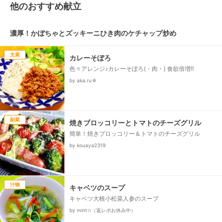
他のおすすめ献立
濃厚！かぼちゃとズッキーニひき肉のケチャップ炒め
主菜
カレーそぼろ
色々アレンジ♪カレーそぼろ(・肉・) 食欲倍増!!
by aka.ru☆
副菜
焼きブロッコリーとトマトのチーズグリル
簡単！焼きブロッコリー＆トマトのチーズグリル
by kouaya2319
汁物
キャベツのスープ
キャベツ大根小松菜人参のスープ
by mint✩（返レポお休み中）